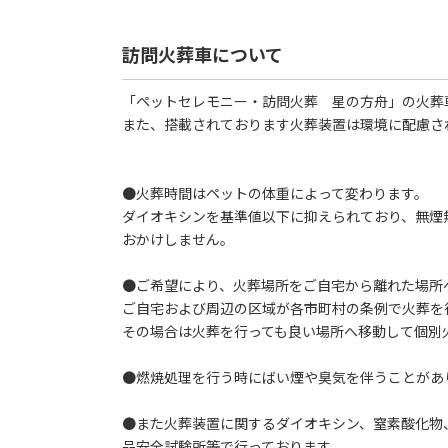
訪問火葬車について
「ペットセレモニー・訪問火葬 星の方舟」の火葬
また、搭載されております火葬装置は環境に配慮さ
●火葬時間はペットの体重によって変わります。
ダイオキシンを基準値以下に抑えられており、無煙
おかけしません。
●ご希望により、火葬場所をご自宅から離れた場所
ご自宅および周辺の区域が各市町村の条例で火葬を
その場合は火葬を行っても良い場所へ移動して個別
●燃焼処理を行う時にばい煙や臭気を伴うことがあ
●また火葬装置に関するダイオキシン、窒素酸化物
品安全試験所等で行っております。