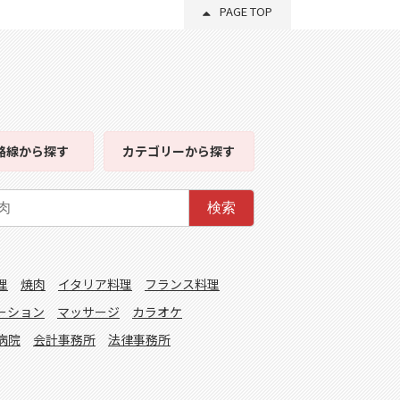
PAGE TOP
路線
から探す
カテゴリー
から探す
検索
理
焼肉
イタリア料理
フランス料理
ーション
マッサージ
カラオケ
病院
会計事務所
法律事務所