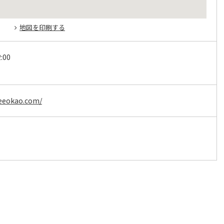
地図を印刷する
:00
.eeokao.com/