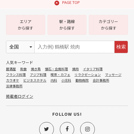
PAGE TOP
エリア
駅・路線
カテゴリー
から探す
から探す
から探す
検索
人気キーワード
居酒屋
和食
焼き鳥
懐石・会席料理
焼肉
イタリア料理
フランス料理
アジア料理
喫茶・カフェ
リラクゼーション
マッサージ
カラオケ
ビジネスホテル
内科
小児科
動物病院
会計事務所
法律事務所
掲載者ログイン
FOLLOW US!