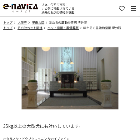
さぁ、今すぐ検索！
ナビタに掲載されている
地元のお店の情報が満載！
トップ
大阪府
堺市北区
ほたるの里動物霊園 堺分院
トップ
その他ペット関連
ペット霊園・葬儀葬祭
ほたるの里動物霊園 堺分院
35kg以上の大型犬にも対応しています。
ホタルノサトドウブツレイエン サカイブンイン