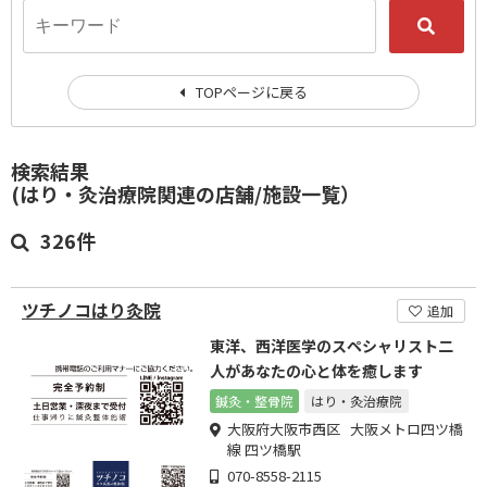
TOPページに戻る
検索結果
(はり・灸治療院関連の店舗/施設一覧）
326件
ツチノコはり灸院
追加
東洋、西洋医学のスペシャリスト二
人があなたの心と体を癒します
鍼灸・整骨院
はり・灸治療院
大阪府大阪市西区 大阪メトロ四ツ橋
線 四ツ橋駅
070-8558-2115