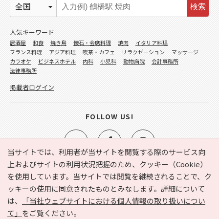
検索
人気キーワード
居酒屋
和食
焼き鳥
懐石・会席料理
焼肉
イタリア料理
フランス料理
アジア料理
喫茶・カフェ
リラクゼーション
マッサージ
カラオケ
ビジネスホテル
内科
小児科
動物病院
会計事務所
法律事務所
掲載者ログイン
FOLLOW US!
当サイトでは、利用者が当サイトを閲覧する際のサービス向
上およびサイトの利用状況把握のため、クッキー（Cookie）
を使用しています。当サイトでは閲覧を継続されることで、ク
e-NAVITA（イーナビタ）とは？
お気に入り
ヘルプ
ッキーの使用に同意されたものとみなします。詳細について
利用規約
個人情報の取り扱いについて
運営会社
は、
「当社ウェブサイトにおける個人情報の取り扱いについ
サイトマップ
広告掲載に関するお問い合わせ
て」
をご覧ください。