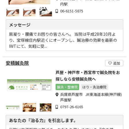
内駅
06-6151-5875
メッセージ
肩凝り・腰痛でお困りの皆さんへ。 当院は平成28年10月よ
り、宝塚線庄内駅近くにオープンし、鍼治療の効果を最新の
IWTにて、気軽に受...
安積鍼灸院
追加
芦屋・神戸市・西宮市で鍼灸院をお
探しなら安積鍼灸院へ
鍼灸・整骨院
はり・灸治療院
兵庫県芦屋市 JR東海道本線(神戸線)
芦屋駅
0797-26-6165
あなたの『治る力』を引出します。