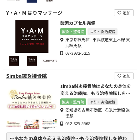
Y・A・M はりマッサージ
追加
酸素カプセル完備
鍼灸・整骨院
はり・灸治療院
東京都練馬区 東武鉄道東上本線 東
武練馬駅
03-3932-5215
Simba鍼灸接骨院
追加
simba鍼灸接骨院はあなたの身体を
変える治療院。もう治療院探しを終
わりにしましょう。
鍼灸・整骨院
はり・灸治療院
愛知県名古屋市港区 名鉄常滑線 道
徳駅
052-825-5568
～あなたの身体を変える治療院～もう治療院探しを終わ