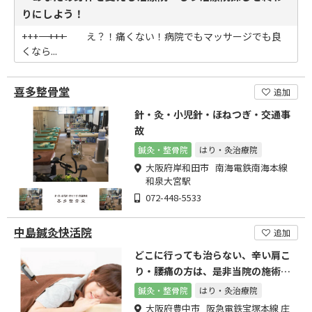
りにしよう！
+++――――――――――――――――――――――――――――――――――+++ え？！痛くない！病院でもマッサージでも良
くなら...
喜多整骨堂
追加
針・灸・小児針・ほねつぎ・交通事
故
鍼灸・整骨院
はり・灸治療院
大阪府岸和田市 南海電鉄南海本線
和泉大宮駅
072-448-5533
中島鍼灸快活院
追加
どこに行っても治らない、辛い肩こ
り・腰痛の方は、是非当院の施術を
受けてください。
鍼灸・整骨院
はり・灸治療院
大阪府豊中市 阪急電鉄宝塚本線 庄