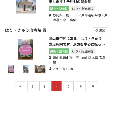
束します！予約制の鍼灸院
鍼灸・整骨院
はり・灸治療院
静岡県三島市 ＪＲ東海道新幹線・東
海道本線 三島駅
はり・きゅう治療院 百
追加
岡山市中区にある はり・きゅう
の治療院です。漢方を中心に扱って
いる薬店が併設しています。
鍼灸・整骨院
はり・灸治療院
岡山県岡山市中区 JR山陽本線 高島
駅
086-278-1099
2
3
4
5
6