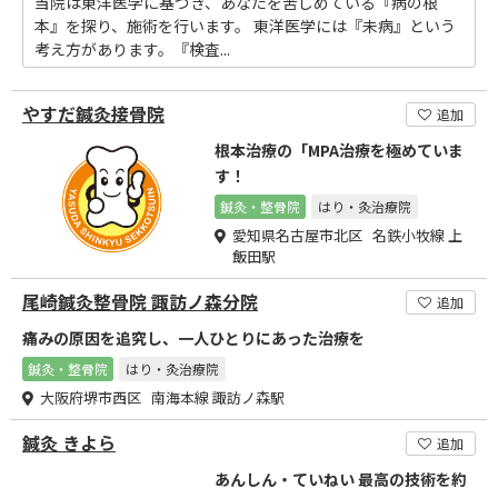
当院は東洋医学に基づき、あなたを苦しめている『病の根
本』を探り、施術を行います。 東洋医学には『未病』という
考え方があります。『検査...
やすだ鍼灸接骨院
追加
根本治療の「MPA治療を極めていま
す！
鍼灸・整骨院
はり・灸治療院
愛知県名古屋市北区 名鉄小牧線 上
飯田駅
尾崎鍼灸整骨院 諏訪ノ森分院
追加
痛みの原因を追究し、一人ひとりにあった治療を
鍼灸・整骨院
はり・灸治療院
大阪府堺市西区 南海本線 諏訪ノ森駅
鍼灸 きよら
追加
あんしん・ていねい 最高の技術を約