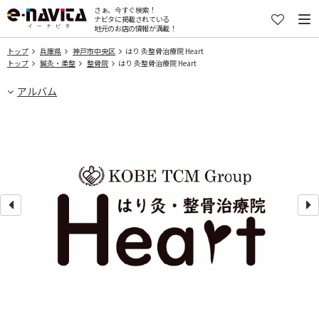
さぁ、今すぐ検索！
ナビタに掲載されている
地元のお店の情報が満載！
トップ
兵庫県
神戸市中央区
はり 灸整骨治療院 Heart
トップ
鍼灸・柔整
整骨院
はり 灸整骨治療院 Heart
アルバム