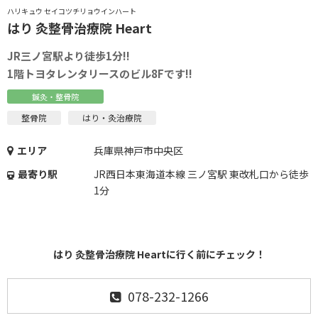
ハリキュウ セイコツチリョウインハート
はり 灸整骨治療院 Heart
JR三ノ宮駅より徒歩1分!!
1階トヨタレンタリースのビル8Fです!!
鍼灸・整骨院
整骨院
はり・灸治療院
エリア
兵庫県神戸市中央区
最寄り駅
JR西日本東海道本線 三ノ宮駅 東改札口から徒歩
1分
はり 灸整骨治療院 Heartに行く前にチェック！
078-232-1266