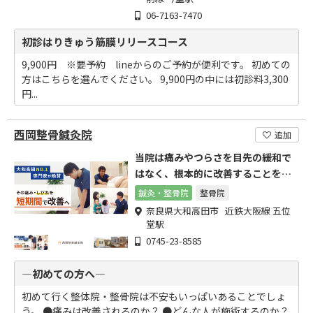
06-7163-7470
初診はりきゅう筋膜リリースコース
9,900円 ※要予約 lineからのご予約が便利です。 初めての
方はこちらを選んでください。 9,900円の中には初診料3,300
円...
西岡整骨鍼灸院
追加
当院は痛みやつらさを目先の緩和で
はなく、根本的に改善することを目
的にしています。
鍼灸・整骨院
整骨院
奈良県大和高田市 近鉄大阪線 五位
堂駅
0745-23-8585
―初めての方へ―
初めて行く整体院・整骨院は不安もいっぱいあることでしょ
う。 ●痛みは改善されるのか？ ●どんな人が施術するのか？