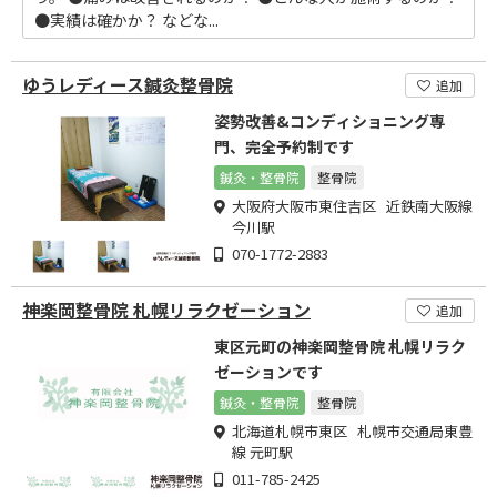
●実績は確かか？ などな...
ゆうレディース鍼灸整骨院
追加
姿勢改善&コンディショニング専
門、完全予約制です
鍼灸・整骨院
整骨院
大阪府大阪市東住吉区 近鉄南大阪線
今川駅
070-1772-2883
神楽岡整骨院 札幌リラクゼーション
追加
東区元町の神楽岡整骨院 札幌リラク
ゼーションです
鍼灸・整骨院
整骨院
北海道札幌市東区 札幌市交通局東豊
線 元町駅
011-785-2425