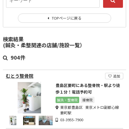
TOPページに戻る
検索結果
(鍼灸・柔整関連の店舗/施設一覧）
904件
むとう整骨院
追加
豊島区要町にある整骨院・駅より徒
歩１分！電話予約可
鍼灸・整骨院
接骨院
東京都豊島区 東京メトロ副都心線
要町駅
03-3955-7900