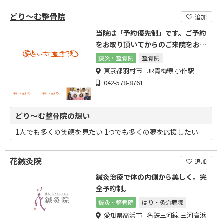
どり～む整骨院
追加
当院は「予約優先制」です。ご予約
をお取り頂いてからのご来院をお勧
めします。
鍼灸・整骨院
整骨院
東京都羽村市 JR青梅線 小作駅
042-578-8761
どり～む整骨院の想い
1人でも多くの笑顔を見たい 1つでも多くの夢を応援したい
花鍼灸院
追加
鍼灸治療で体の内側から美しく。完
全予約制。
鍼灸・整骨院
はり・灸治療院
愛知県高浜市 名鉄三河線 三河高浜