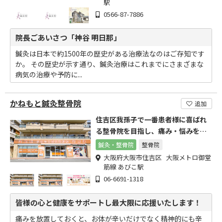
駅
0566-87-7886
院長ごあいさつ「神谷 明日那」
鍼灸は日本で約1500年の歴史がある治療法なのはご存知です
か。 その歴史が示す通り、鍼灸治療はこれまでにさまざまな
病気の治療や予防に...
かねもと鍼灸整骨院
追加
住吉区我孫子で一番患者様に喜ばれ
る整骨院を目指し、痛み・悩みを解
決する為に本気で治療します
鍼灸・整骨院
整骨院
大阪府大阪市住吉区 大阪メトロ御堂
筋線 あびこ駅
06-6691-1318
皆様の心と健康をサポートし最大限に応援いたします！
痛みを放置しておくと、お体が辛いだけでなく精神的にも辛