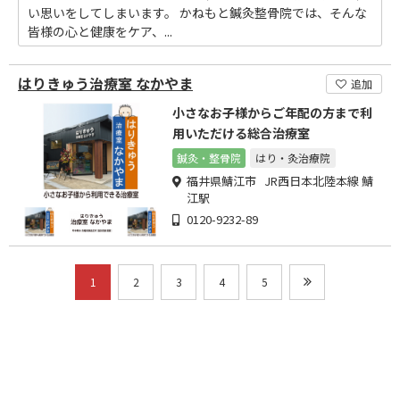
い思いをしてしまいます。 かねもと鍼灸整骨院では、そんな
皆様の心と健康をケア、...
はりきゅう治療室 なかやま
追加
小さなお子様からご年配の方まで利
用いただける総合治療室
鍼灸・整骨院
はり・灸治療院
福井県鯖江市 JR西日本北陸本線 鯖
江駅
0120-9232-89
1
2
3
4
5