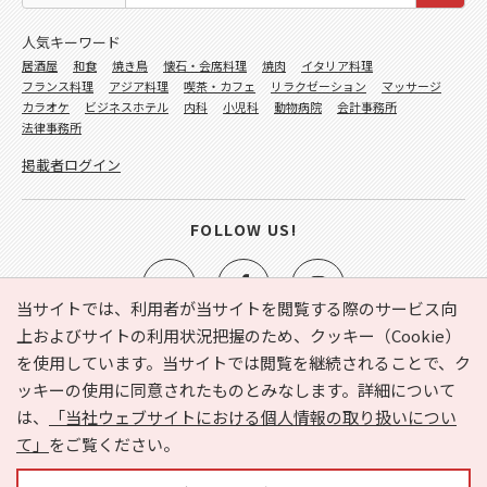
人気キーワード
居酒屋
和食
焼き鳥
懐石・会席料理
焼肉
イタリア料理
フランス料理
アジア料理
喫茶・カフェ
リラクゼーション
マッサージ
カラオケ
ビジネスホテル
内科
小児科
動物病院
会計事務所
法律事務所
掲載者ログイン
FOLLOW US!
当サイトでは、利用者が当サイトを閲覧する際のサービス向
上およびサイトの利用状況把握のため、クッキー（Cookie）
を使用しています。当サイトでは閲覧を継続されることで、ク
e-NAVITA（イーナビタ）とは？
お気に入り
ヘルプ
ッキーの使用に同意されたものとみなします。詳細について
利用規約
個人情報の取り扱いについて
運営会社
は、
「当社ウェブサイトにおける個人情報の取り扱いについ
サイトマップ
広告掲載に関するお問い合わせ
て」
をご覧ください。
サイトの内容に関するお問い合わせ