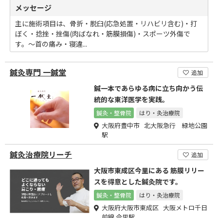
メッセージ
主に施術項目は、骨折・脱臼(応急処置・リハビリ含む)・打
ぼく・捻挫・挫傷(肉ばなれ・筋膜損傷)・スポーツ外傷で
す。～首の痛み・寝違...
鍼灸専門 一鍼堂
追加
鍼一本であらゆる病に立ち向かう伝
統的な東洋医学を実践。
鍼灸・整骨院
はり・灸治療院
大阪府豊中市 北大阪急行 緑地公園
駅
鍼灸治療院リーチ
追加
大阪市東成区今里にある 筋膜リリー
スを得意とした鍼灸院です。
鍼灸・整骨院
はり・灸治療院
大阪府大阪市東成区 大阪メトロ千日
前線 今里駅