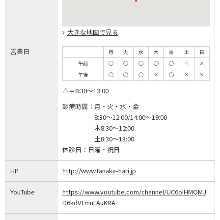
大きな地図で見る
営業日
月
火
水
木
金
土
日
午前
◯
◯
◯
◯
◯
△
×
午後
◯
◯
◯
×
◯
×
×
△＝8:30～13:00
診療時間：
月・火・水・金
8:30～12:00/14:00～19:00
木8:30～12:00
土8:30～13:00
休診日：
日曜・祝日
HP
http://www.tanaka-hari.jp
YouTube
https://www.youtube.com/channel/UC6oiHMQMJ
D6kdV1muFAuKRA