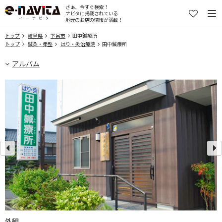
さぁ、今すぐ検索！
ナビタに掲載されている
地元のお店の情報が満載！
トップ
岐阜県
下呂市
田中鍼療所
トップ
鍼灸・柔整
はり・灸治療院
田中鍼療所
アルバム
外観