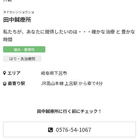
タナカシンリョウショ
田中鍼療所
私たちが、あなたに提供したいのは・・・確かな治療 と 豊かな
時間
鍼灸・整骨院
はり・灸治療院
エリア
岐阜県下呂市
最寄り駅
JR高山本線 上呂駅 から車で4分
田中鍼療所に行く前にチェック！
0576-54-1067