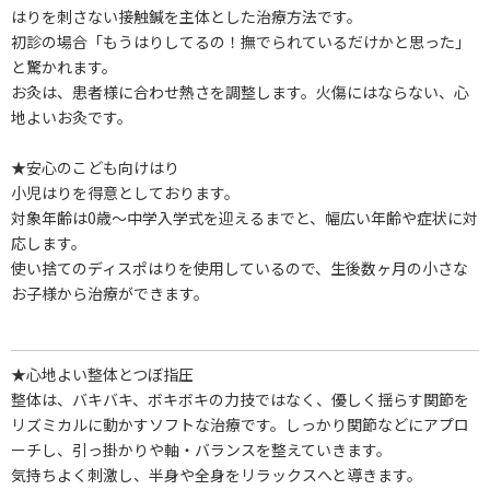
はりを刺さない接触鍼を主体とした治療方法です。
初診の場合「もうはりしてるの！撫でられているだけかと思った」
と驚かれます。
お灸は、患者様に合わせ熱さを調整します。火傷にはならない、心
地よいお灸です。
★安心のこども向けはり
小児はりを得意としております。
対象年齢は0歳～中学入学式を迎えるまでと、幅広い年齢や症状に対
応します。
使い捨てのディスポはりを使用しているので、生後数ヶ月の小さな
お子様から治療ができます。
★心地よい整体とつぼ指圧
整体は、バキバキ、ボキボキの力技ではなく、優しく揺らす関節を
リズミカルに動かすソフトな治療です。しっかり関節などにアプロ
ーチし、引っ掛かりや軸・バランスを整えていきます。
気持ちよく刺激し、半身や全身をリラックスへと導きます。