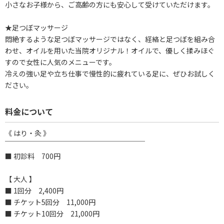
小さなお子様から、ご高齢の方にも安心して受けていただけます。
★足つぼマッサージ
悶絶するような足つぼマッサージではなく、経絡と足つぼを組み合
わせ、オイルを用いた当院オリジナル！オイルで、優しく揉みほぐ
すので女性に人気のメニューです。
冷えの強い足や立ち仕事で慢性的に疲れている足に、ぜひお試しく
ださい。
料金について
《 はり・灸 》
￣￣￣￣￣￣￣￣￣￣￣￣￣￣￣￣￣￣￣￣
■ 初診料 700円
【 大人 】
■ 1回分 2,400円
■ チケット5回分 11,000円
■ チケット10回分 21,000円