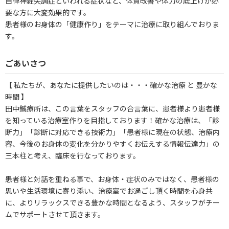
自律神経失調症といわれる症状など、体質改善や体力の底上げが必
要な方に大変効果的です。
患者様のお身体の「健康作り」をテーマに治療に取り組んでおりま
す。
ごあいさつ
【 私たちが、あなたに提供したいのは・・・確かな治療 と 豊かな
時間 】
田中鍼療所は、この言葉をスタッフの合言葉に、患者様より患者様
を知っている治療室作りを目指しております！確かな治療は、「診
断力」「診断に対応できる技術力」「患者様に現在の状態、治療内
容、今後のお身体の変化を分かりやすくお伝えする情報伝達力」の
三本柱と考え、臨床を行なっております。
患者様と対話を重ねる事で、お身体・症状のみではなく、患者様の
思いや生活環境に寄り添い、治療室でお過ごし頂く時間を心身共
に、よりリラックスできる豊かな時間となるよう、スタッフがチー
ムでサポートさせて頂きます。