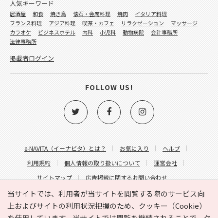
人気キーワード
居酒屋
和食
焼き鳥
懐石・会席料理
焼肉
イタリア料理
フランス料理
アジア料理
喫茶・カフェ
リラクゼーション
マッサージ
カラオケ
ビジネスホテル
内科
小児科
動物病院
会計事務所
法律事務所
掲載者ログイン
FOLLOW US!
e-NAVITA（イーナビタ）とは？
お気に入り
ヘルプ
利用規約
個人情報の取り扱いについて
運営会社
サイトマップ
広告掲載に関するお問い合わせ
サイトの内容に関するお問い合わせ
当サイトでは、利用者が当サイトを閲覧する際のサービス向
上およびサイトの利用状況把握のため、クッキー（Cookie）
を使用しています。当サイトでは閲覧を継続されることで、ク