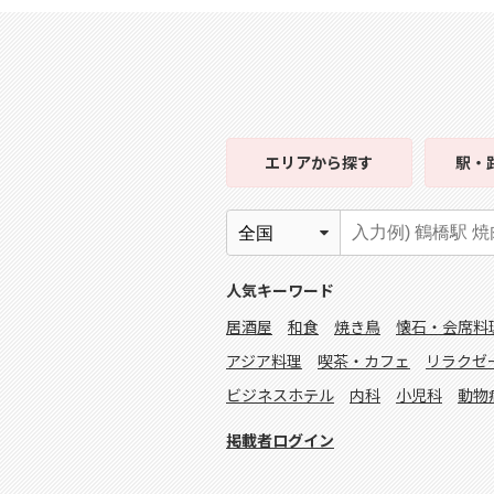
エリア
から探す
駅・
人気キーワード
居酒屋
和食
焼き鳥
懐石・会席料
アジア料理
喫茶・カフェ
リラクゼ
ビジネスホテル
内科
小児科
動物
掲載者ログイン