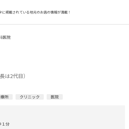
タに掲載されている
地元のお店の情報が満載！
科医院
長は2代目）
診療所
クリニック
医院
歩１分