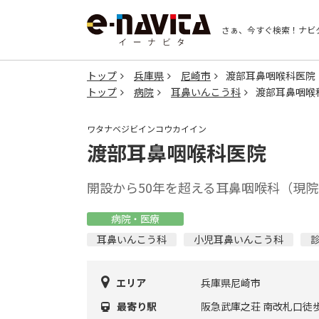
さぁ、今すぐ検索！
ナビ
トップ
兵庫県
尼崎市
渡部耳鼻咽喉科医院
トップ
病院
耳鼻いんこう科
渡部耳鼻咽喉
ワタナベジビインコウカイイン
渡部耳鼻咽喉科医院
開設から50年を超える耳鼻咽喉科（現院
病院・医療
耳鼻いんこう科
小児耳鼻いんこう科
エリア
兵庫県尼崎市
最寄り駅
阪急武庫之荘 南改札口徒