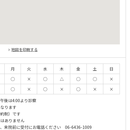
地図を印刷する
月
火
水
木
金
土
日
◯
×
◯
△
◯
◯
×
◯
×
◯
×
◯
×
×
午後は4:00より診察
となります
予約制）です
療はありません
来院前に受付にお電話ください 06-6436-1009