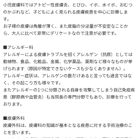
小児皮膚科ではアトピー性皮膚炎、とびひ、イボ、水イボ、おむつ
のかぶれなど、子どもによく見られる皮膚疾患を中心に診療しま
す。
お子様の皮膚は角層が薄く、また皮脂の分泌量が不安定なことか
ら、大人に比べて非常にデリケートなので注意が必要です。
■アレルギー科
アレルギーによる皮膚トラブルを招くアレルゲン（抗原）としては
動植物、食品、化粧品、金属、化学薬品、薬剤など様々なものが挙
げられます（原因が特定できないケースも少なくありません）。
アレルギー症状は、アレルゲンの数だけあると言っても過言ではな
く、その起こり方も様々です。
またアレルギーの1つに分類される自身を攻撃してしまう自己免疫疾
患（膠原病や血管炎）も当院長の専門分野でもあり、診療を行って
おります。
■皮膚外科
皮膚外科は、皮膚科の知識が基本となる疾患に対する手術治療のこ
とを言います。