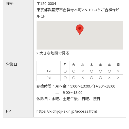
住所
〒180-0004
東京都武蔵野市吉祥寺本町2-5-10 いちご吉祥寺ビ
ル 1F
大きな地図で見る
営業日
月
火
水
木
金
土
日
AM
◯
◯
×
◯
◯
◯
×
PM
◯
◯
×
◯
◯
×
×
診療時間：
月～金：9:00～13:00／14:30～18:00
土：9:00～13:00
休診日：
水曜、土曜午後、日曜、祝日
HP
https://kichijoji-skin.jp/access.html