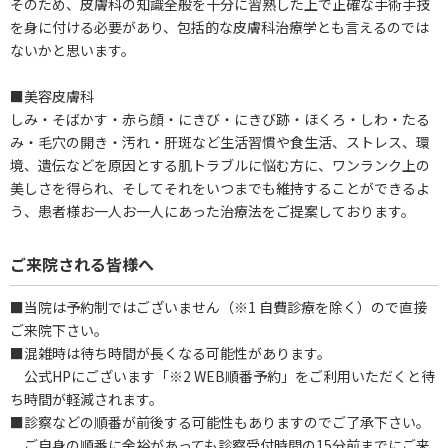
そのため、皮膚科の知識全般を十分に習熟した上で正確な手術手技
を身に付ける必要があり、包括的な皮膚科治療学とも言えるのでは
ないかと思います。
■美容皮膚科
しみ・そばかす・赤ら顔・にきび・にきび跡・ほくろ・しわ・たる
み・毛穴の開き・汚れ・肝斑など生活習慣や食生活、ストレス、環
境、遺伝などを原因とする肌トラブルに悩む方に、ワンランク上の
美しさを得られ、そしてそれをいつまでも維持することができるよ
う、患者様お一人お一人にあった治療法をご提案しております。
ご来院される皆様へ
■当院は予約制ではございません（※1 自費診療を除く）ので直接
ご来院下さい。
■混雑時は待ち時間が長くなる可能性があります。
公式HPにございます「※2 WEB順番予約」をご利用いただくと待
ち時間が軽減されます。
■診察などの順番が前後する可能性もありますのでご了承下さい。
ご自身の順番に余裕があっても診察受付時間の15分前までにご来