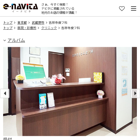
さぁ、今すぐ検索！
ナビタに掲載されている
地元のお店の情報が満載！
トップ
東京都
武蔵野市
吉祥寺皮フ科
トップ
医院・診療所
クリニック
吉祥寺皮フ科
アルバム
受付