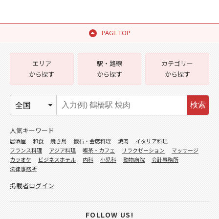
PAGE TOP
エリア
駅・路線
カテゴリー
から探す
から探す
から探す
検索
人気キーワード
居酒屋
和食
焼き鳥
懐石・会席料理
焼肉
イタリア料理
フランス料理
アジア料理
喫茶・カフェ
リラクゼーション
マッサージ
カラオケ
ビジネスホテル
内科
小児科
動物病院
会計事務所
法律事務所
掲載者ログイン
FOLLOW US!