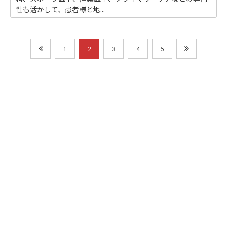
性も活かして、患者様と地...
1
2
3
4
5