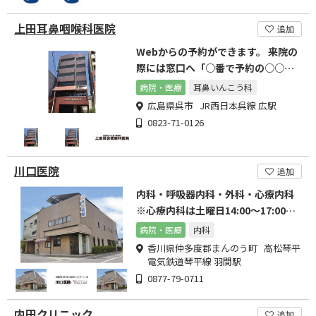
上田耳鼻咽喉科医院
追加
Webからの予約ができます。 来院の
際には窓口へ「○番で予約の○○で
す」とお伝えください。
病院・医療
耳鼻いんこう科
広島県呉市 JR西日本呉線 広駅
0823-71-0126
川口医院
追加
内科・呼吸器内科・外科・心療内科
※心療内科は土曜日14:00～17:00の
みです。
病院・医療
内科
香川県仲多度郡まんのう町 高松琴平
電気鉄道琴平線 羽間駅
0877-79-0711
内田クリニック
追加