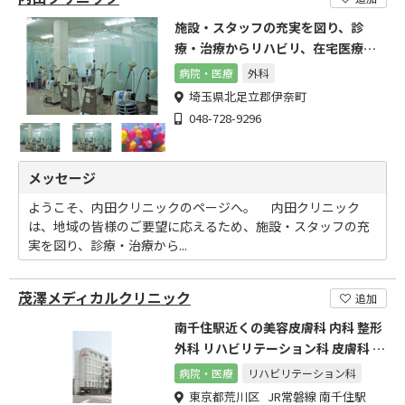
施設・スタッフの充実を図り、診
療・治療からリハビリ、在宅医療の
サービスを提供しております
病院・医療
外科
埼玉県北足立郡伊奈町
048-728-9296
メッセージ
ようこそ、内田クリニックのページへ。 内田クリニック
は、地域の皆様のご要望に応えるため、施設・スタッフの充
実を図り、診療・治療から...
茂澤メディカルクリニック
追加
南千住駅近くの美容皮膚科 内科 整形
外科 リハビリテーション科 皮膚科 循
環器内科 糖尿病内科
病院・医療
リハビリテーション科
東京都荒川区 JR常磐線 南千住駅