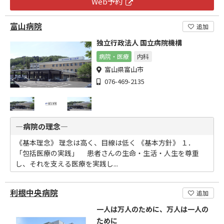
Web予約
富山病院
追加
独立行政法人 国立病院機構
病院・医療
内科
富山県富山市
076-469-2135
―病院の理念―
《基本理念》 理念は高く、目線は低く 《基本方針》 １．
「包括医療の実践」 患者さんの生命・生活・人生を尊重
し、それを支える医療を実践し...
利根中央病院
追加
一人は万人のために、万人は一人の
ために