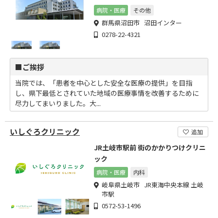
病院・医療
その他
群馬県沼田市 沼田インター
0278-22-4321
■ご挨拶
当院では、「患者を中心とした安全な医療の提供」を目指
し、県下最低とされていた地域の医療事情を改善するために
尽力してまいりました。大...
いしぐろクリニック
追加
JR土岐市駅前 街のかかりつけクリニ
ック
病院・医療
内科
岐阜県土岐市 JR東海中央本線 土岐
市駅
0572-53-1496