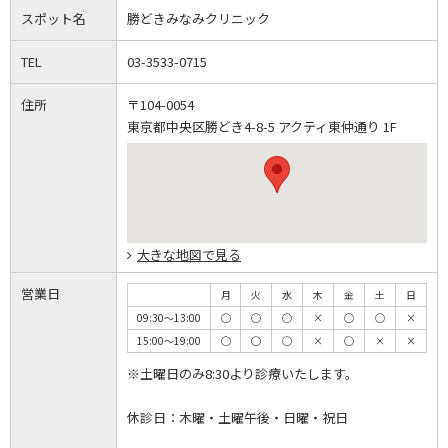
スポット名
勝どきみなみクリニック
TEL
03-3533-0715
住所
〒104-0054
東京都中央区勝どき4-8-5 アクティ東仲通り 1F
大きな地図で見る
営業日
月
火
水
木
金
土
日
09:30～13:00
◯
◯
◯
×
◯
◯
×
15:00～19:00
◯
◯
◯
×
◯
×
×
※土曜日のみ8:30より診療いたします。
休診日：木曜・土曜午後・日曜・祝日