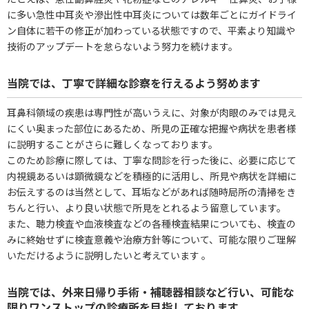
に多い急性中耳炎や滲出性中耳炎については数年ごとにガイドライ
ン自体に若干の修正が加わっている状態ですので、平素より知識や
技術のアップデートを怠らないよう努力を続けます。
当院では、丁寧で詳細な診察を行えるよう努めます
耳鼻科領域の疾患は専門性が高いうえに、対象が肉眼のみでは見え
にくい奥まった部位にあるため、所見の正確な把握や病状を患者様
に説明することがさらに難しくなっております。
このため診療に際しては、丁寧な問診を行った後に、必要に応じて
内視鏡あるいは顕微鏡などを積極的に活用し、所見や病状を詳細に
お伝えするのは当然として、耳垢などがあれば随時局所の清掃をき
ちんと行い、より良い状態で所見をとれるよう留意しています。
また、聴力検査や血液検査などの各種検査結果についても、検査の
みに終始せずに検査意義や治療方針等について、可能な限りご理解
いただけるように説明したいと考えています 。
当院では、外来日帰り手術・補聴器相談など行い、可能な
限りワンストップの診療所を目指しております