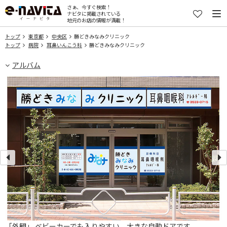
さぁ、今すぐ検索！
ナビタに掲載されている
地元のお店の情報が満載！
トップ
東京都
中央区
勝どきみなみクリニック
トップ
病院
耳鼻いんこう科
勝どきみなみクリニック
アルバム
「外観」 ベビーカーでも入りやすい、大きな自動ドアです。