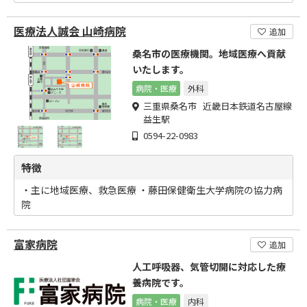
医療法人誠会 山崎病院
追加
桑名市の医療機関。地域医療へ貢献
いたします。
病院・医療
外科
三重県桑名市 近畿日本鉄道名古屋線
益生駅
0594-22-0983
特徴
・主に地域医療、救急医療 ・藤田保健衛生大学病院の協力病
院
富家病院
追加
人工呼吸器、気管切開に対応した療
養病院です。
病院・医療
内科