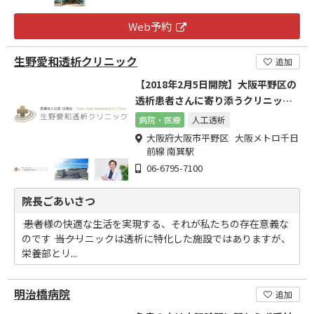
Web予約
生野愛和透析クリニック
追加
【2018年2月5日開院】大阪平野区の
透析患者さんに寄り添うクリニック
(南巽駅徒歩約7分)
病院・医療
人工透析
大阪府大阪市平野区 大阪メトロ千日
前線 南巽駅
06-6795-7100
院長ごあいさつ
――― 患者様の快適な生活を実現する、それが私たちの存在意義な
のです ――― 当クリニックは透析に特化した施設ではありますが、
栄養部とリ...
明治橋病院
追加