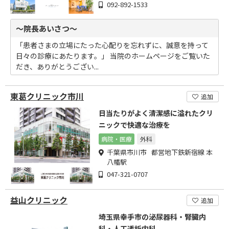
092-892-1533
～院長あいさつ～
「患者さまの立場にたった心配りを忘れずに、誠意を持って
日々の診療にあたります。」 当院のホームページをご覧いた
だき、ありがとうござい...
東葛クリニック市川
追加
日当たりがよく清潔感に溢れたクリ
ニックで快適な治療を
病院・医療
外科
千葉県市川市 都営地下鉄新宿線 本
八幡駅
047-321-0707
益山クリニック
追加
埼玉県幸手市の泌尿器科・腎臓内
科・人工透析内科