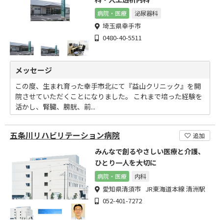
病院・医療
泌尿器科
埼玉県幸手市
0480-40-5511
メッセージ
この度、生まれ育った幸手市北にて『益山クリニック』を開
院させていただくことになりました。 これまで培った経験を
活かし、腎臓、膀胱、前...
五条川リハビリテーション病院
追加
みんなで創るやさしい医療と介護、
ひとり一人を大切に
病院・医療
内科
愛知県清須市 JR東海道本線 清洲駅
052-401-7272