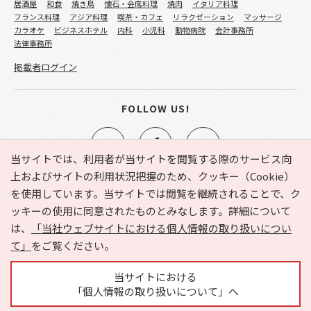
居酒屋
和食
焼き鳥
懐石・会席料理
焼肉
イタリア料理
フランス料理
アジア料理
喫茶・カフェ
リラクゼーション
マッサージ
カラオケ
ビジネスホテル
内科
小児科
動物病院
会計事務所
法律事務所
掲載者ログイン
FOLLOW US!
当サイトでは、利用者が当サイトを閲覧する際のサービス向
上およびサイトの利用状況把握のため、クッキー（Cookie）
を使用しています。当サイトでは閲覧を継続されることで、ク
e-NAVITA（イーナビタ）とは？
お気に入り
ヘルプ
ッキーの使用に同意されたものとみなします。詳細について
利用規約
個人情報の取り扱いについて
運営会社
は、
「当社ウェブサイトにおける個人情報の取り扱いについ
サイトマップ
広告掲載に関するお問い合わせ
て」
をご覧ください。
サイトの内容に関するお問い合わせ
当サイトにおける
「個人情報の取り扱いについて」へ