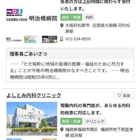
急患の方は上記時間に関わらず受付
いたします。
病院・医療
内科
大阪府松原市 近鉄南大阪線 河内松
原駅
072-334-8558
理事長ごあいさつ
―― 「ただ純粋に地域の皆様の医療・福祉のために尽力す
る」ことが今後の明治橋病院のなすべきことです。 ―― 明治
橋病院は昭和55年4月に...
よしとみ内科クリニック
追加
腎臓内科の専門医が、あらゆる内科
的疾患に対応します。
病院・医療
クリニック
福岡県福岡市西区 福岡市地下鉄空港
線 姪浜駅