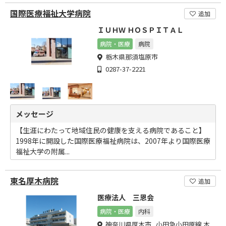
国際医療福祉大学病院
追加
ＩＵＨＷ ＨＯＳＰＩＴＡＬ
病院・医療
病院
栃木県那須塩原市
0287-37-2221
メッセージ
【生涯にわたって地域住民の健康を支える病院であること】
1998年に開設した国際医療福祉病院は、2007年より国際医療
福祉大学の附属...
東名厚木病院
追加
医療法人 三恩会
病院・医療
内科
神奈川県厚木市 小田急小田原線 本