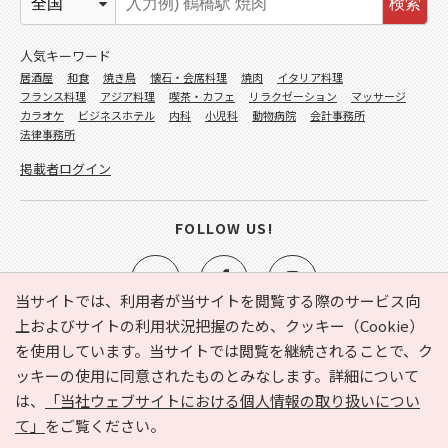
検索
人気キーワード
居酒屋
和食
焼き鳥
懐石・会席料理
焼肉
イタリア料理
フランス料理
アジア料理
喫茶・カフェ
リラクゼーション
マッサージ
カラオケ
ビジネスホテル
内科
小児科
動物病院
会計事務所
法律事務所
掲載者ログイン
FOLLOW US!
当サイトでは、利用者が当サイトを閲覧する際のサービス向
上およびサイトの利用状況把握のため、クッキー（Cookie）
を使用しています。当サイトでは閲覧を継続されることで、ク
e-NAVITA（イーナビタ）とは？
お気に入り
ヘルプ
ッキーの使用に同意されたものとみなします。詳細について
利用規約
個人情報の取り扱いについて
運営会社
は、
「当社ウェブサイトにおける個人情報の取り扱いについ
サイトマップ
広告掲載に関するお問い合わせ
て」
をご覧ください。
サイトの内容に関するお問い合わせ