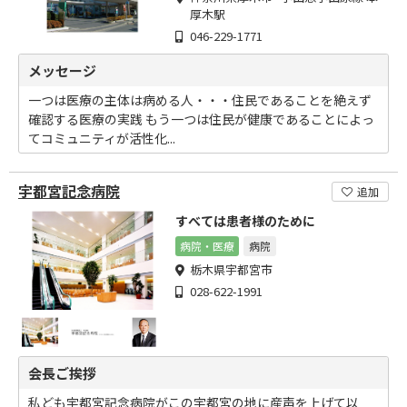
厚木駅
046-229-1771
メッセージ
一つは医療の主体は病める人・・・住民であることを絶えず
確認する医療の実践 もう一つは住民が健康であることによっ
てコミュニティが活性化...
宇都宮記念病院
追加
すべては患者様のために
病院・医療
病院
栃木県宇都宮市
028-622-1991
会長ご挨拶
私ども宇都宮記念病院がこの宇都宮の地に産声を上げて以