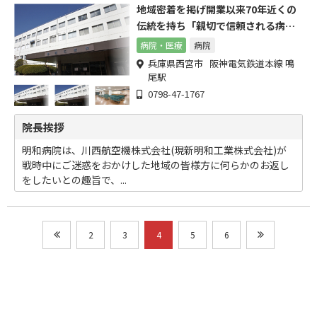
地域密着を掲げ開業以来70年近くの
伝統を持ち「親切で信頼される病
院」という理念を掲げてます
病院・医療
病院
兵庫県西宮市 阪神電気鉄道本線 鳴
尾駅
0798-47-1767
院長挨拶
明和病院は、川西航空機株式会社(現新明和工業株式会社)が
戦時中にご迷惑をおかけした地域の皆様方に何らかのお返し
をしたいとの趣旨で、...
2
3
4
5
6