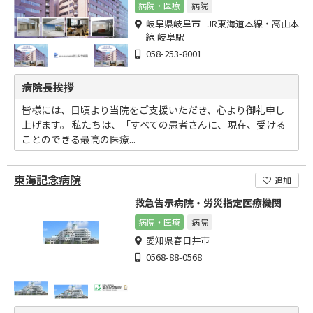
に貢献します
病院・医療
病院
岐阜県岐阜市 JR東海道本線・高山本
線 岐阜駅
058-253-8001
病院長挨拶
皆様には、日頃より当院をご支援いただき、心より御礼申し
上げます。 私たちは、「すべての患者さんに、現在、受ける
ことのできる最高の医療...
東海記念病院
追加
救急告示病院・労災指定医療機関
病院・医療
病院
愛知県春日井市
0568-88-0568