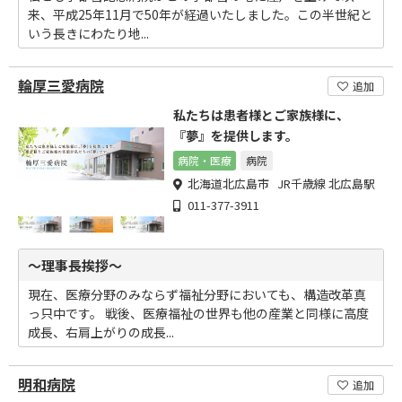
来、平成25年11月で50年が経過いたしました。この半世紀と
いう長きにわたり地...
輪厚三愛病院
追加
私たちは患者様とご家族様に、
『夢』を提供します。
病院・医療
病院
北海道北広島市 JR千歳線 北広島駅
011-377-3911
～理事長挨拶～
現在、医療分野のみならず福祉分野においても、構造改革真
っ只中です。 戦後、医療福祉の世界も他の産業と同様に高度
成長、右肩上がりの成長...
明和病院
追加