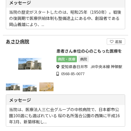
メッセージ
当院の歴史がスタートしたのは、昭和25年（1950年）。戦後
の復興期で医療供給体制も整備途上にある中、創設者である
岡山義雄により、...
あさひ病院
追加
患者さん本位の心のこもった医療を
病院・医療
病院
愛知県春日井市 JR中央本線 神領駅
0568-85-0077
メッセージ
当院は、医療法人三仁会グループの中核病院で、日本都市公
園100選にも選ばれている 桜の名所落合公園の西隣に平成16
年3月、新築移転し...