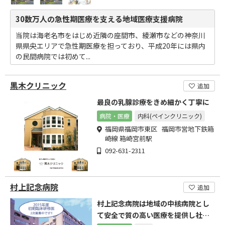
30数万人の急性期医療を支える地域医療支援病院
当院は海老名市をはじめ近隣の座間市、綾瀬市などの神奈川
県県央エリアで急性期医療を担っており、平成20年には県内
の民間病院では初めて...
黒木クリニック
追加
最良の乳腺診療をきめ細かく丁寧に
病院・医療
内科(ペインクリニック)
福岡県福岡市東区 福岡市営地下鉄箱
崎線 箱崎宮前駅
092-631-2311
村上記念病院
追加
村上記念病院は地域の中核病院とし
て安全で質の高い医療を提供し社会