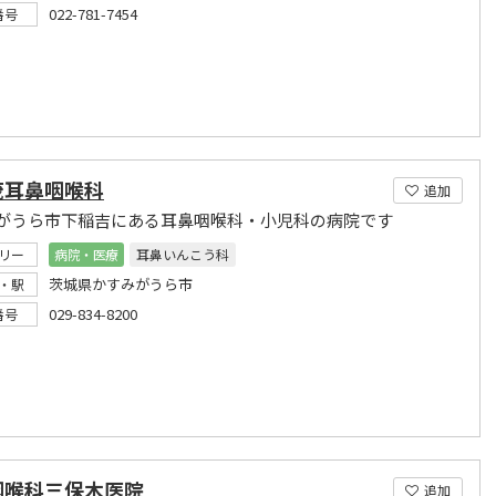
022-781-7454
番号
茂耳鼻咽喉科
追加
がうら市下稲吉にある耳鼻咽喉科・小児科の病院です
リー
病院・医療
耳鼻いんこう科
茨城県かすみがうら市
・駅
029-834-8200
番号
咽喉科三保木医院
追加