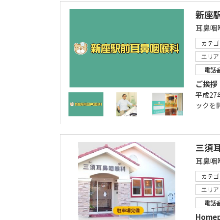
新座
耳鼻咽
カテゴ
エリア
電話
ご挨拶
平成2
ックを
三須
耳鼻咽
カテゴ
エリア
電話
Homepa