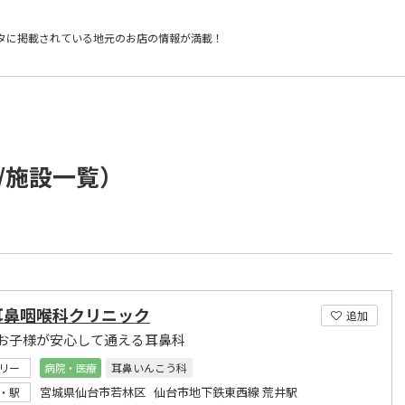
タに掲載されている
地元のお店の情報が満載！
/施設一覧）
耳鼻咽喉科クリニック
追加
お子様が安心して通える耳鼻科
リー
病院・医療
耳鼻いんこう科
宮城県仙台市若林区 仙台市地下鉄東西線 荒井駅
・駅