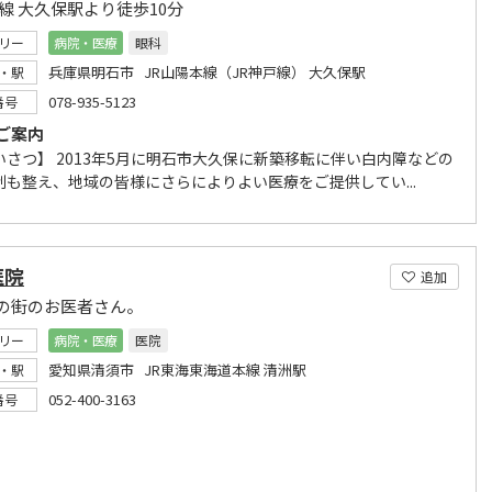
戸線 大久保駅より徒歩10分
リー
病院・医療
眼科
兵庫県明石市 JR山陽本線（JR神戸線） 大久保駅
・駅
078-935-5123
番号
ご案内
いさつ】 2013年5月に明石市大久保に新築移転に伴い白内障などの
制も整え、地域の皆様にさらによりよい医療をご提供してい...
医院
追加
の街のお医者さん。
リー
病院・医療
医院
愛知県清須市 JR東海東海道本線 清洲駅
・駅
052-400-3163
番号