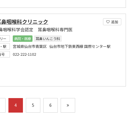
耳鼻咽喉科クリニック
追加
鼻咽喉科学会認定 耳鼻咽喉科専門医
リー
病院・医療
耳鼻いんこう科
宮城県仙台市青葉区 仙台市地下鉄東西線 国際センター駅
・駅
022-222-1102
番号
4
5
6