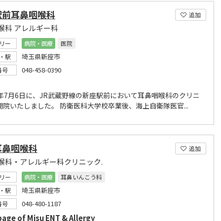
駅前耳鼻咽喉科
追加
喉科 アレルギー科
リー
病院・医療
医院
埼玉県新座市
・駅
048-458-0390
番号
7年7月6日に、JR武蔵野線の新座駅前において耳鼻咽喉科のクリニ
開院いたしました。 防衛医科大学校卒業後、海上自衛隊医官...
耳鼻咽喉科
追加
喉科・アレルギー科クリニック.
リー
病院・医療
耳鼻いんこう科
埼玉県新座市
・駅
048-480-1187
番号
ge of Misu ENT & Allergy