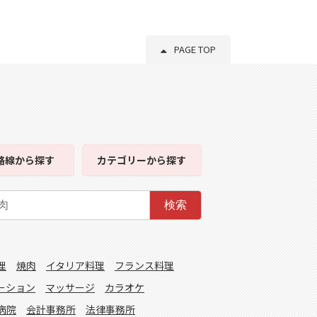
PAGE TOP
路線
から探す
カテゴリー
から探す
検索
理
焼肉
イタリア料理
フランス料理
ーション
マッサージ
カラオケ
病院
会計事務所
法律事務所