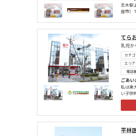
志木駅
座市）
てら
カテゴ
エリア
電話
ごあい
私は東
い子供
平林