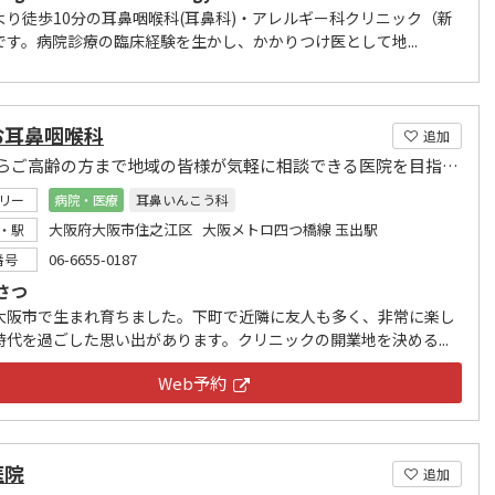
より徒歩10分の耳鼻咽喉科(耳鼻科)・アレルギー科クリニック（新
です。病院診療の臨床経験を生かし、かかりつけ医として地...
お耳鼻咽喉科
追加
乳児からご高齢の方まで地域の皆様が気軽に相談できる医院を目指しています。
リー
病院・医療
耳鼻いんこう科
大阪府大阪市住之江区 大阪メトロ四つ橋線 玉出駅
・駅
06-6655-0187
番号
さつ
大阪市で生まれ育ちました。下町で近隣に友人も多く、非常に楽し
時代を過ごした思い出があります。クリニックの開業地を決める...
Web予約
医院
追加