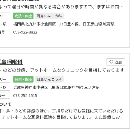
科目によって曜日や時間が異なる場合がありますので、まずはお問い合わせ下さい
リー
病院・医療
耳鼻いんこう科
福岡県北九州市小倉南区 JR日豊本線、日田彦山線 城野駅
・駅
093-922-8822
番号
耳鼻咽喉科
追加
・のどの診療、アットホームなクリニックを目指しております
リー
病院・医療
耳鼻いんこう科
兵庫県神戸市中央区 JR西日本JR神戸線 三ノ宮駅
・駅
078-252-1515
番号
ついて
耳・鼻・のどの診療のほか、耳掃除だけでも気軽に来ていただける
、アットホームな耳鼻科医院を目指しております。 また診療にお...