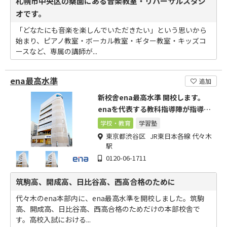
札幌市中央区の桑園にある音楽教室・リハーサルスタジ
オです。
「どなたにも音楽を楽しんでいただきたい」という思いから
始まり、ピアノ教室・ボーカル教室・ギター教室・キッズコ
ースなど、専属の講師が...
ena最高水準
追加
新校舎ena最高水準 開校します。
enaを代表する教科指導陣が指導し
ます。
学校・教育
学習塾
東京都渋谷区 JR東日本各線 代々木
駅
0120-06-1711
筑駒高、開成高、日比谷高、西高合格のために
代々木のena本部内に、ena最高水準を開校しました。筑駒
高、開成高、日比谷高、西高合格のためだけの本部校舎で
す。高校入試における...