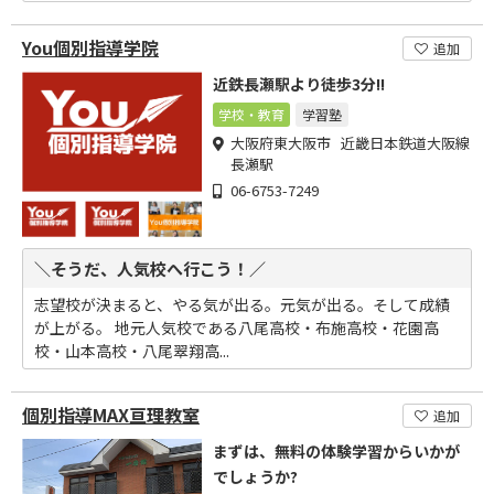
You個別指導学院
追加
近鉄長瀬駅より徒歩3分!!
学校・教育
学習塾
大阪府東大阪市 近畿日本鉄道大阪線
長瀬駅
06-6753-7249
＼そうだ、人気校へ行こう！／
志望校が決まると、やる気が出る。元気が出る。そして成績
が上がる。 地元人気校である八尾高校・布施高校・花園高
校・山本高校・八尾翠翔高...
個別指導MAX亘理教室
追加
まずは、無料の体験学習からいかが
でしょうか?