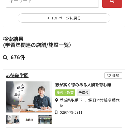
TOPページに戻る
検索結果
(学習塾関連の店舗/施設一覧）
676件
志徳館学園
追加
志が高く徳のある人間を育む館
学校・教育
予備校
茨城県取手市 JR東日本常磐線 藤代
駅
0297-79-5311