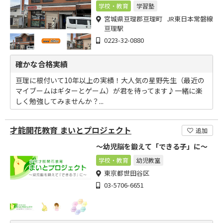
学校・教育
学習塾
宮城県亘理郡亘理町 JR東日本常磐線
亘理駅
0223-32-0880
確かな合格実績
亘理に根付いて10年以上の実績！大人気の星野先生（最近の
マイブームはギターとゲーム）が君を待ってます♪一緒に楽
しく勉強してみませんか？...
才能開花教育 まいとプロジェクト
追加
～幼児脳を鍛えて「できる子」に～
学校・教育
幼児教室
東京都世田谷区
03-5706-6651