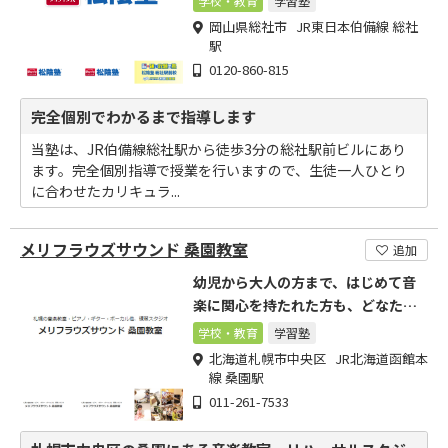
学校・教育
学習塾
岡山県総社市 JR東日本伯備線 総社
駅
0120-860-815
完全個別でわかるまで指導します
当塾は、JR伯備線総社駅から徒歩3分の総社駅前ビルにあり
ます。完全個別指導で授業を行いますので、生徒一人ひとり
に合わせたカリキュラ...
メリフラウズサウンド 桑園教室
追加
幼児から大人の方まで、はじめて音
楽に関心を持たれた方も、どなたで
も通っていただけます。
学校・教育
学習塾
北海道札幌市中央区 JR北海道函館本
線 桑園駅
011-261-7533