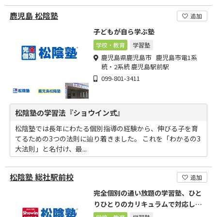
鹿児島 松陰塾
追加
子どもが自ら学ぶ塾
学校・教育
学習塾
鹿児島県鹿児島市 鹿児島市電1系
統・2系統 鹿児島駅前駅
099-801-3411
松陰塾の学習法『ショウイン式』
松陰塾では長年にわたる個別指導の経験から、伸びる子を育
てるための3つの法則に辿り着きました。 これを「わかるの3
大法則」と名付け、最...
松陰塾 総社駅前校
追加
完全個別の通い放題の学習塾、ひと
りひとりのカリキュラムで対応しま
す