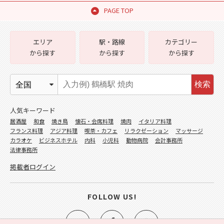
PAGE TOP
エリア
駅・路線
カテゴリー
から探す
から探す
から探す
検索
人気キーワード
居酒屋
和食
焼き鳥
懐石・会席料理
焼肉
イタリア料理
フランス料理
アジア料理
喫茶・カフェ
リラクゼーション
マッサージ
カラオケ
ビジネスホテル
内科
小児科
動物病院
会計事務所
法律事務所
掲載者ログイン
FOLLOW US!