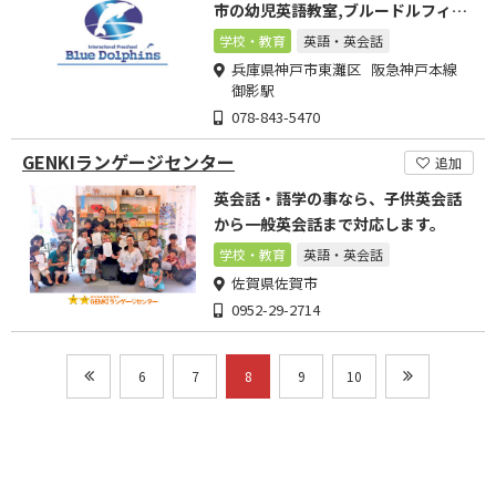
市の幼児英語教室,ブルードルフィン
ズ御影校
学校・教育
英語・英会話
兵庫県神戸市東灘区 阪急神戸本線
御影駅
078-843-5470
GENKIランゲージセンター
追加
英会話・語学の事なら、子供英会話
から一般英会話まで対応します。
学校・教育
英語・英会話
佐賀県佐賀市
0952-29-2714
6
7
8
9
10