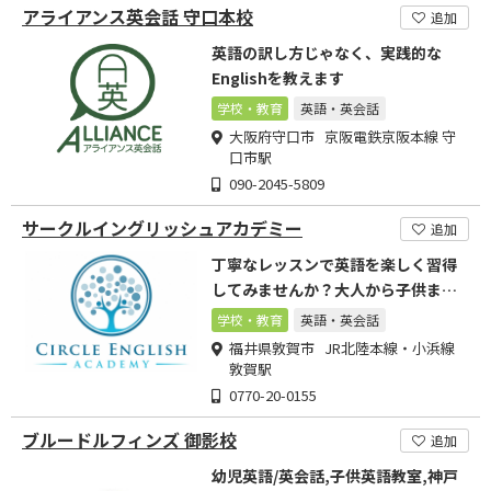
アライアンス英会話 守口本校
追加
英語の訳し方じゃなく、実践的な
Englishを教えます
学校・教育
英語・英会話
大阪府守口市 京阪電鉄京阪本線 守
口市駅
090-2045-5809
サークルイングリッシュアカデミー
追加
丁寧なレッスンで英語を楽しく習得
してみませんか？大人から子供まで
安心して英会話を学べます
学校・教育
英語・英会話
福井県敦賀市 JR北陸本線・小浜線
敦賀駅
0770-20-0155
ブルードルフィンズ 御影校
追加
幼児英語/英会話,子供英語教室,神戸