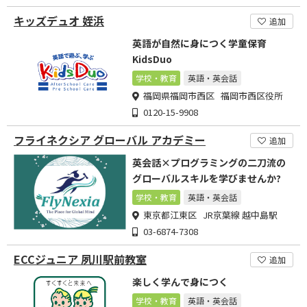
キッズデュオ 姪浜
追加
英語が自然に身につく学童保育
KidsDuo
学校・教育
英語・英会話
福岡県福岡市西区 福岡市西区役所
0120-15-9908
フライネクシア グローバル アカデミー
追加
英会話×プログラミングの二刀流の
グローバルスキルを学びませんか?
学校・教育
英語・英会話
東京都江東区 JR京葉線 越中島駅
03-6874-7308
ECCジュニア 夙川駅前教室
追加
楽しく学んで身につく
学校・教育
英語・英会話