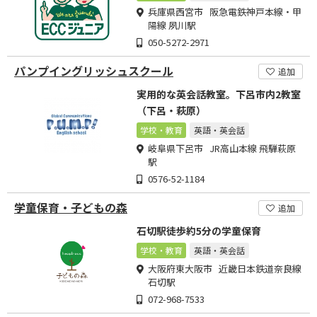
兵庫県西宮市 阪急電鉄神戸本線・甲
陽線 夙川駅
050-5272-2971
パンプイングリッシュスクール
追加
実用的な英会話教室。下呂市内2教室
（下呂・萩原）
学校・教育
英語・英会話
岐阜県下呂市 JR高山本線 飛騨萩原
駅
0576-52-1184
学童保育・子どもの森
追加
石切駅徒歩約5分の学童保育
学校・教育
英語・英会話
大阪府東大阪市 近畿日本鉄道奈良線
石切駅
072-968-7533