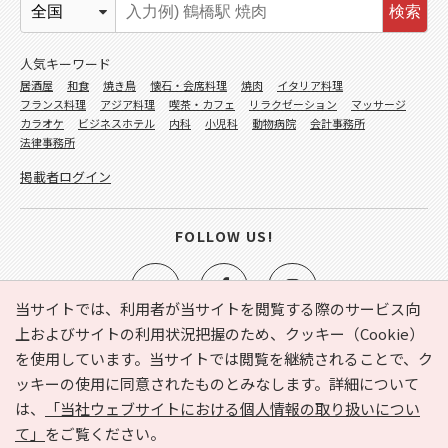
検索
人気キーワード
居酒屋
和食
焼き鳥
懐石・会席料理
焼肉
イタリア料理
フランス料理
アジア料理
喫茶・カフェ
リラクゼーション
マッサージ
カラオケ
ビジネスホテル
内科
小児科
動物病院
会計事務所
法律事務所
掲載者ログイン
FOLLOW US!
当サイトでは、利用者が当サイトを閲覧する際のサービス向
上およびサイトの利用状況把握のため、クッキー（Cookie）
を使用しています。当サイトでは閲覧を継続されることで、ク
e-NAVITA（イーナビタ）とは？
お気に入り
ヘルプ
ッキーの使用に同意されたものとみなします。詳細について
利用規約
個人情報の取り扱いについて
運営会社
は、
「当社ウェブサイトにおける個人情報の取り扱いについ
サイトマップ
広告掲載に関するお問い合わせ
て」
をご覧ください。