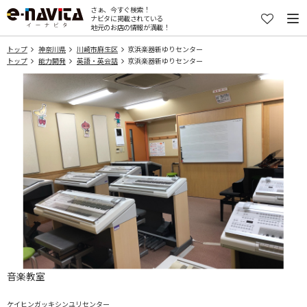
さぁ、今すぐ検索！
ナビタに掲載されている
地元のお店の情報が満載！
トップ
神奈川県
川崎市麻生区
京浜楽器新ゆりセンター
トップ
能力開発
英語・英会話
京浜楽器新ゆりセンター
音楽教室
ケイヒンガッキシンユリセンター