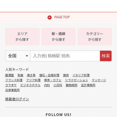
PAGE TOP
エリア
駅・路線
カテゴリー
から探す
から探す
から探す
検索
人気キーワード
居酒屋
和食
焼き鳥
懐石・会席料理
焼肉
イタリア料理
フランス料理
アジア料理
喫茶・カフェ
リラクゼーション
マッサージ
カラオケ
ビジネスホテル
内科
小児科
動物病院
会計事務所
法律事務所
掲載者ログイン
FOLLOW US!