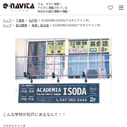
さぁ、今すぐ検索！
ナビタに掲載されている
地元のお店の情報が満載！
トップ
千葉県
松戸市
ACADEMIA ISODA(アカデミアイソダ)
トップ
能力開発
英語・英会話
ACADEMIA ISODA(アカデミアイソダ)
こんな学校が松戸にあるなんて！！
アカデミアイソダ