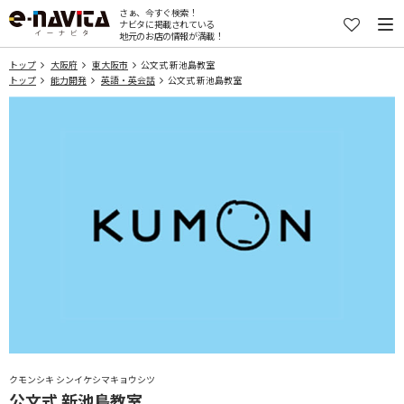
さぁ、今すぐ検索！
ナビタに掲載されている
地元のお店の情報が満載！
トップ
大阪府
東大阪市
公文式 新池島教室
トップ
能力開発
英語・英会話
公文式 新池島教室
クモンシキ シンイケシマキョウシツ
公文式 新池島教室