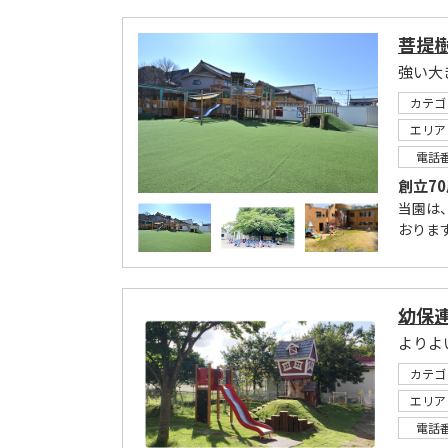
菩提
強い大
カテゴ
エリア
電話
創立7
当園は
おりま
幼保
よりよ
カテゴ
エリア
電話