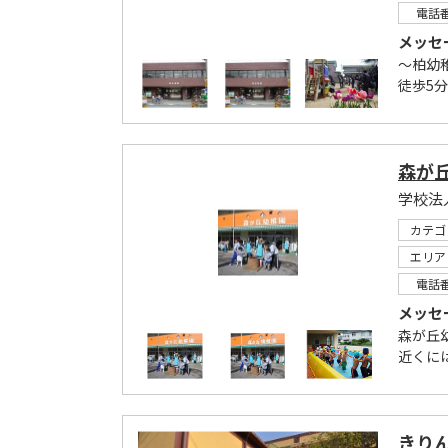
電話
メッセ
～柏幼
徒歩5分
森が
学校法
カテゴ
エリア
電話
メッセ
森が丘
近くに
きり