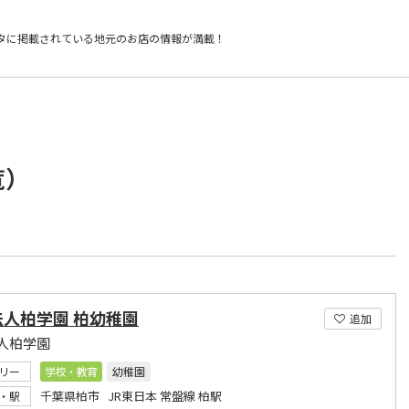
タに掲載されている
地元のお店の情報が満載！
覧）
法人柏学園 柏幼稚園
追加
人柏学園
リー
学校・教育
幼稚園
千葉県柏市 JR東日本 常盤線 柏駅
・駅