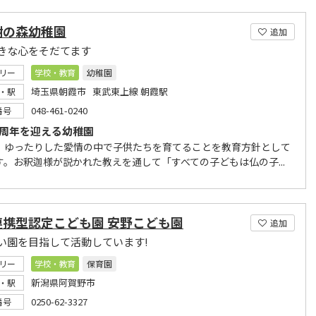
樹の森幼稚園
追加
きな心をそだてます
リー
学校・教育
幼稚園
埼玉県朝霞市 東武東上線 朝霞駅
・駅
048-461-0240
番号
0周年を迎える幼稚園
、ゆったりした愛情の中で子供たちを育てることを教育方針として
す。お釈迦様が説かれた教えを通して「すべての子どもは仏の子...
連携型認定こども園 安野こども園
追加
い園を目指して活動しています!
リー
学校・教育
保育園
新潟県阿賀野市
・駅
0250-62-3327
番号