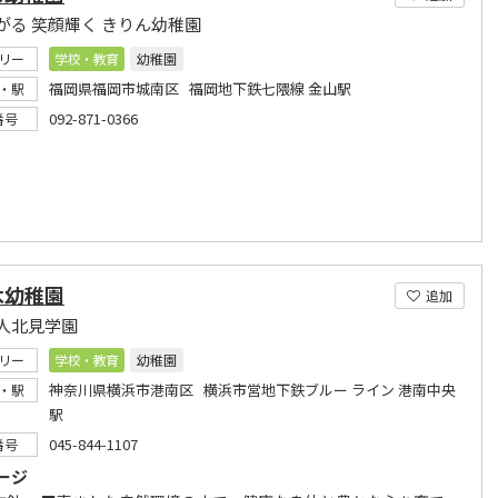
がる 笑顔輝く きりん幼稚園
リー
学校・教育
幼稚園
福岡県福岡市城南区 福岡地下鉄七隈線 金山駅
・駅
092-871-0366
番号
木幼稚園
追加
人北見学園
リー
学校・教育
幼稚園
神奈川県横浜市港南区 横浜市営地下鉄ブルー ライン 港南中央
・駅
駅
045-844-1107
番号
ージ