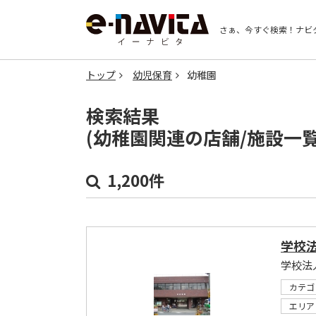
さぁ、今すぐ検索！
ナビ
トップ
幼児保育
幼稚園
検索結果
(幼稚園関連の店舗/施設一
1,200件
学校
学校法
カテゴ
エリア