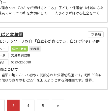
介―
本理念～＊ 『みんなが輝けるところ』 子ども・保護者（地域の方々
員 この３つの和を大切にして、 一人ひとりが輝ける社会をつく...
こばと幼稚園
追加
世界のモンテッソーリ教育 「自立心が身につき、自分で学ぶ」子供主体の成長プログラム
リー
学校・教育
幼稚園
宮城県岩沼市
・駅
0223-22-5088
番号
稚園について
、岩沼の地において初めて開設された公認幼稚園です。昭和39年に
来信頼の教育のもと55年を迎えようとする幼稚園です。世界...
3
4
5