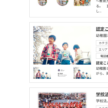
～教育
る。 
し...
認定
カテゴ
エリア
電話
認定こ
幼稚園
がら、両
学校
学校法