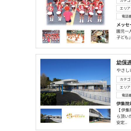
カテゴ
エリア
電話
メッセ
園児一
子ども
幼保
やさし
カテゴ
エリア
電話
伊集院
【 伊集
ら頂い
安定...