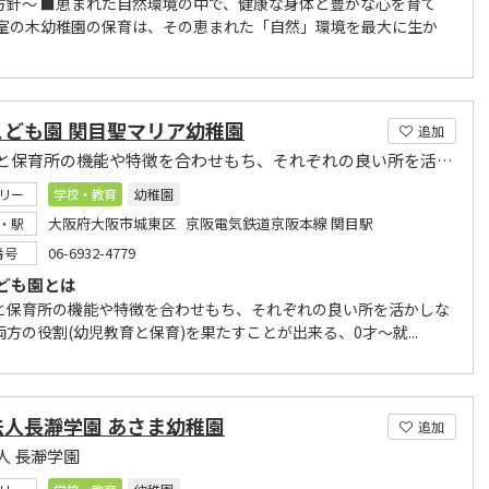
方針～ ■恵まれた自然環境の中で、健康な身体と豊かな心を育て
室の木幼稚園の保育は、その恵まれた「自然」環境を最大に生か
こども園 関目聖マリア幼稚園
追加
幼稚園と保育所の機能や特徴を合わせもち、それぞれの良い所を活かしながら運営しております。
リー
学校・教育
幼稚園
大阪府大阪市城東区 京阪電気鉄道京阪本線 関目駅
・駅
06-6932-4779
番号
ども園とは
と保育所の機能や特徴を合わせもち、それぞれの良い所を活かしな
方の役割(幼児教育と保育)を果たすことが出来る、0才～就...
法人長瀞学園 あさま幼稚園
追加
人 長瀞学園