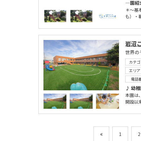
―園紹
＊～基
も）・職
岩沼
カテゴ
エリア
電話
♪ 幼
本園は
開設以
1
2