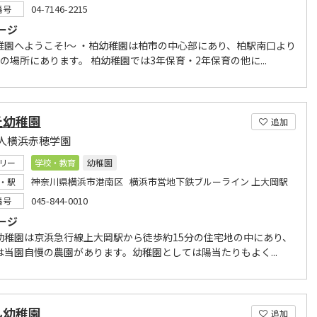
04-7146-2215
番号
ージ
稚園へようこそ!～ ・柏幼稚園は柏市の中心部にあり、柏駅南口より
の場所にあります。 柏幼稚園では3年保育・2年保育の他に...
丘幼稚園
追加
人横浜赤穂学園
リー
学校・教育
幼稚園
神奈川県横浜市港南区 横浜市営地下鉄ブルーライン 上大岡駅
・駅
045-844-0010
番号
ージ
幼稚園は京浜急行線上大岡駅から徒歩約15分の住宅地の中にあり、
は当園自慢の農園があります。幼稚園としては陽当たりもよく...
ん幼稚園
追加