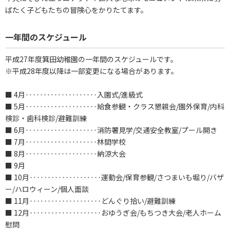
ばたく子どもたちの冒険心をかりたてます。
一年間のスケジュール
平成27年度箕田幼稚園の一年間のスケジュールです。
※平成28年度以降は一部変更になる場合があります。
■ 4月‥‥‥‥‥‥‥‥‥‥入園式/進級式
■ 5月‥‥‥‥‥‥‥‥‥‥給食参観・クラス懇親会/園外保育/内科
検診・歯科検診/避難訓練
■ 6月‥‥‥‥‥‥‥‥‥‥消防署見学/交通安全教室/プール開き
■ 7月‥‥‥‥‥‥‥‥‥‥林間学校
■ 8月‥‥‥‥‥‥‥‥‥‥納涼大会
■ 9月
■ 10月‥‥‥‥‥‥‥‥‥‥運動会/保育参観/さつまいも堀り/バザ
ー/ハロウィーン/個人面談
■ 11月‥‥‥‥‥‥‥‥‥‥どんぐり拾い/避難訓練
■ 12月‥‥‥‥‥‥‥‥‥‥おゆうぎ会/もちつき大会/老人ホーム
慰問