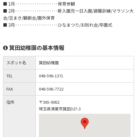
■ 1月‥‥‥‥‥‥‥‥‥‥保育参観
■ 2月‥‥‥‥‥‥‥‥‥‥新入園児一日入園/避難訓練/マラソン大
会/豆まき/観劇会/園外保育
■ 3月‥‥‥‥‥‥‥‥‥‥ひなまつり/お別れ会/卒園式
箕田幼稚園の基本情報
スポット名
箕田幼稚園
TEL
048-596-1371
FAX
048-596-7722
住所
〒365-0062
埼玉県鴻巣市箕田327-3