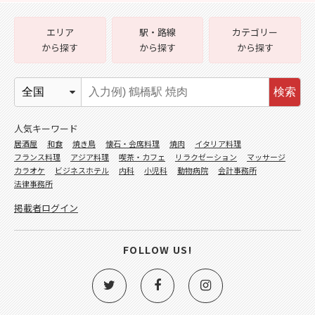
エリア
駅・路線
カテゴリー
から探す
から探す
から探す
検索
人気キーワード
居酒屋
和食
焼き鳥
懐石・会席料理
焼肉
イタリア料理
フランス料理
アジア料理
喫茶・カフェ
リラクゼーション
マッサージ
カラオケ
ビジネスホテル
内科
小児科
動物病院
会計事務所
法律事務所
掲載者ログイン
FOLLOW US!