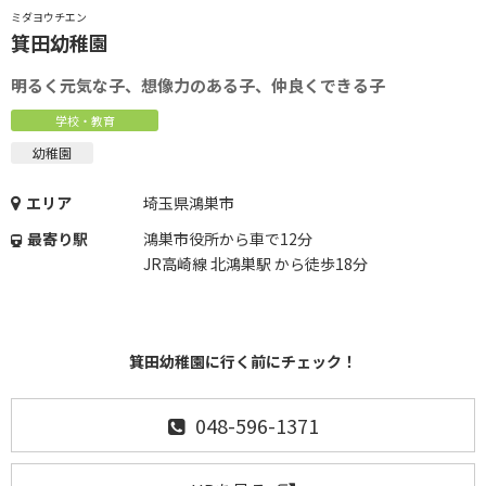
ミダヨウチエン
箕田幼稚園
明るく元気な子、想像力のある子、仲良くできる子
学校・教育
幼稚園
エリア
埼玉県鴻巣市
最寄り駅
鴻巣市役所から車で12分
JR高崎線 北鴻巣駅 から徒歩18分
箕田幼稚園に行く前にチェック！
048-596-1371