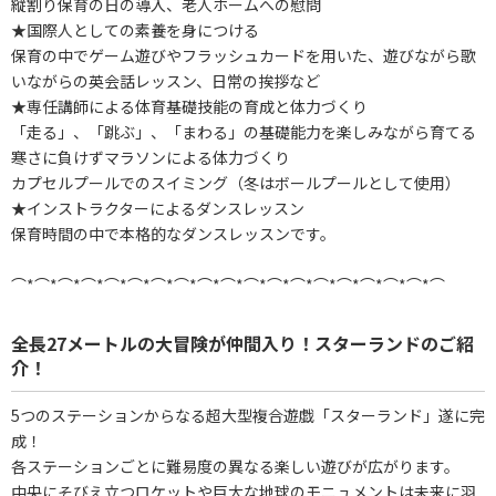
縦割り保育の日の導入、老人ホームへの慰問
★国際人としての素養を身につける
保育の中でゲーム遊びやフラッシュカードを用いた、遊びながら歌
いながらの英会話レッスン、日常の挨拶など
★専任講師による体育基礎技能の育成と体力づくり
「走る」、「跳ぶ」、「まわる」の基礎能力を楽しみながら育てる
寒さに負けずマラソンによる体力づくり
カプセルプールでのスイミング（冬はボールプールとして使用）
★インストラクターによるダンスレッスン
保育時間の中で本格的なダンスレッスンです。
⌒*⌒*⌒*⌒*⌒*⌒*⌒*⌒*⌒*⌒*⌒*⌒*⌒*⌒*⌒*⌒*⌒*⌒*⌒
全長27メートルの大冒険が仲間入り！スターランドのご紹
介！
5つのステーションからなる超大型複合遊戯「スターランド」遂に完
成！
各ステーションごとに難易度の異なる楽しい遊びが広がります。
中央にそびえ立つロケットや巨大な地球のモニュメントは未来に羽