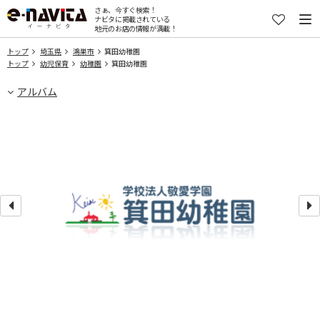
さぁ、今すぐ検索！
ナビタに掲載されている
地元のお店の情報が満載！
トップ
埼玉県
鴻巣市
箕田幼稚園
トップ
幼児保育
幼稚園
箕田幼稚園
アルバム