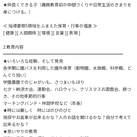
★仲良くできる子（義務教育前の仲間づくりや日常生活のきまりを
身につける。）
≪ 指導要領5領域をふまえた保育・行事の推進 ≫
[ 健康 ][ 人間関係 ][ 環境 ][ 言葉 ][ 表現 ]
2.教育内容
━━━━━━━━━━━━━━━━━━━━━━━━━━━━
★いろいろな経験、そして発見
各学期に園バスを利用した園外保育（動物園、水族館、科学館、ど
んぐり拾い）
学園農園でのじゃがいも、さつまいもほり
七夕・納涼大会、運動会、ハロウィン、クリスマスお遊戯会、餅つ
き、その他季節的行事
マーチングバンド・林間学校など（年長）
★時には厳しく 時にはのびのびと
挨拶やお返事が出来るかな？人のお話を聞けるかな？自分で考えて
出来るかな？
★思いやりの教育