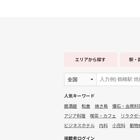
エリア
から探す
駅・
人気キーワード
居酒屋
和食
焼き鳥
懐石・会席料
アジア料理
喫茶・カフェ
リラクゼ
ビジネスホテル
内科
小児科
動物
掲載者ログイン