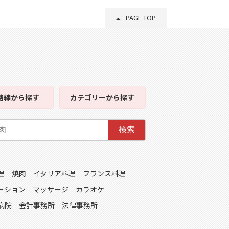
PAGE TOP
路線
から探す
カテゴリー
から探す
検索
理
焼肉
イタリア料理
フランス料理
ーション
マッサージ
カラオケ
病院
会計事務所
法律事務所