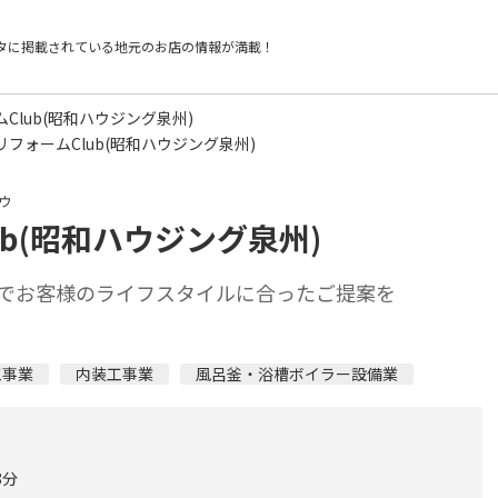
タに掲載されている
地元のお店の情報が満載！
ームClub(昭和ハウジング泉州)
icリフォームClub(昭和ハウジング泉州)
ウ
lub(昭和ハウジング泉州)
でお客様のライフスタイルに合ったご提案を
工事業
内装工事業
風呂釜・浴槽ボイラー設備業
8分