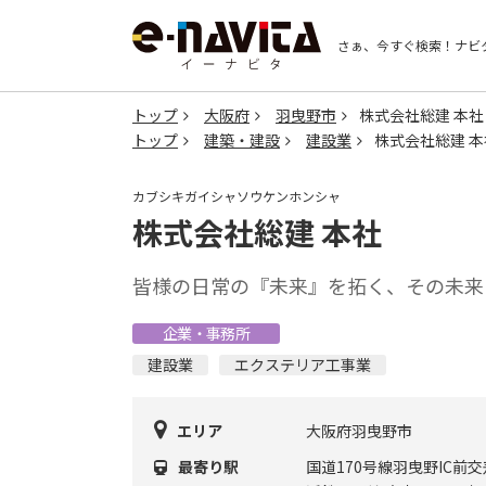
さぁ、今すぐ検索！
ナビ
トップ
大阪府
羽曳野市
株式会社総建 本社
トップ
建築・建設
建設業
株式会社総建 本
カブシキガイシャソウケンホンシャ
株式会社総建 本社
皆様の日常の『未来』を拓く、その未来
企業・事務所
建設業
エクステリア工事業
エリア
大阪府羽曳野市
最寄り駅
国道170号線羽曳野IC前