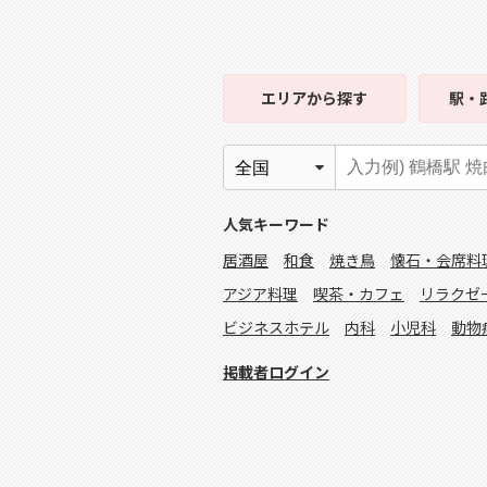
エリア
から探す
駅・
人気キーワード
居酒屋
和食
焼き鳥
懐石・会席料
アジア料理
喫茶・カフェ
リラクゼ
ビジネスホテル
内科
小児科
動物
掲載者ログイン