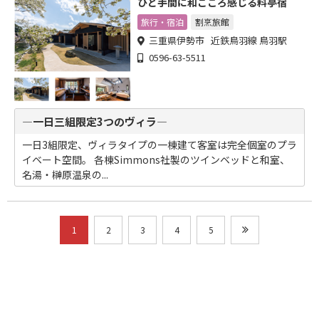
ひと手間に和ごころ感じる料亭宿
旅行・宿泊
割烹旅館
三重県伊勢市 近鉄鳥羽線 鳥羽駅
0596-63-5511
―一日三組限定3つのヴィラ―
一日3組限定、ヴィラタイプの一棟建て客室は完全個室のプラ
イベート空間。 各棟Simmons社製のツインベッドと和室、
名湯・榊原温泉の...
1
2
3
4
5