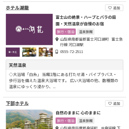
ホテル湖龍
追加
富士山の絶景・ハーブとバラの庭
園・天然温泉が自慢のお宿
旅行・宿泊
温泉旅館
山梨県南都留郡富士河口湖町 富士急
行線 河口湖駅
0555-72-2511
天然温泉
◇大浴場「白糸」 当館1階にある打たせ湯・バイブラバス・
歩行浴を備えた温泉大浴場です。 広い大浴場の他、数種類の
温泉にゆっくり浸かり、...
下部ホテル
追加
自然のままに 心のままに
旅行・宿泊
温泉旅館
山梨県南巨摩郡身延町 JR身延線 下