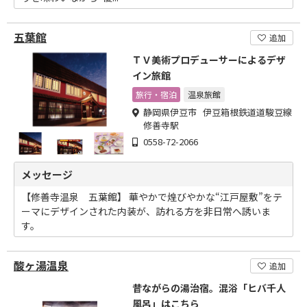
五葉館
追加
ＴＶ美術プロデューサーによるデザ
イン旅館
旅行・宿泊
温泉旅館
静岡県伊豆市 伊豆箱根鉄道道駿豆線
修善寺駅
0558-72-2066
メッセージ
【修善寺温泉 五葉館】 華やかで煌びやかな“江戸屋敷”をテ
ーマにデザインされた内装が、訪れる方を非日常へ誘いま
す。
酸ヶ湯温泉
追加
昔ながらの湯治宿。混浴「ヒバ千人
風呂」はこちら