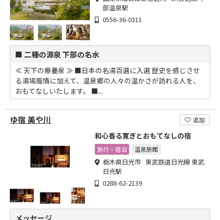
部温泉駅
0556-36-0311
■ 二種の源泉 下部の名水
≪ 天下の療養泉 ≫ ■日本の名湯百選に入選 歴史を感じさせ
る湯場風情に加えて、温泉郷の人々の温かさが訪れる人を、
おもてなしいたします。 ■...
ゆ宿 美や川
追加
和心香る寛ぎとおもてなしの宿
旅行・宿泊
温泉旅館
栃木県日光市 東武鉄道日光線 東武
日光駅
0288-62-2139
メッセージ