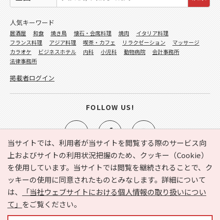
人気キーワード
居酒屋
和食
焼き鳥
懐石・会席料理
焼肉
イタリア料理
フランス料理
アジア料理
喫茶・カフェ
リラクゼーション
マッサージ
カラオケ
ビジネスホテル
内科
小児科
動物病院
会計事務所
法律事務所
掲載者ログイン
FOLLOW US!
当サイトでは、利用者が当サイトを閲覧する際のサービス向
上およびサイトの利用状況把握のため、クッキー（Cookie）
を使用しています。当サイトでは閲覧を継続されることで、ク
e-NAVITA（イーナビタ）とは？
お気に入り
ヘルプ
ッキーの使用に同意されたものとみなします。詳細について
利用規約
個人情報の取り扱いについて
運営会社
は、
「当社ウェブサイトにおける個人情報の取り扱いについ
サイトマップ
広告掲載に関するお問い合わせ
て」
をご覧ください。
サイトの内容に関するお問い合わせ