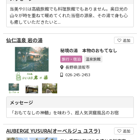
当美や川は高級旅館でも料理旅館でもありません。奥日光の
山々が時を重ねて暖めてくれた当宿の源泉、その湯で身も心
も癒していただきたいと...
仙仁温泉 岩の湯
追加
秘境の湯 本物のおもてなし
旅行・宿泊
温泉旅館
長野県須坂市
026-245-2453
メッセージ
「おもてなしの神髄」を味わう、超人気洞窟風呂のお宿
AUBERGE YUSURA(オーベルジュ ユスラ)
追加