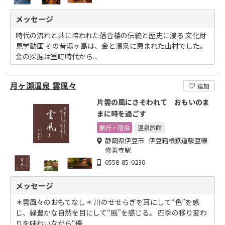
メッセージ
時代の流れと共に培われた落合楼の伝統と歴史に浸る 文化財
見学動画 その昔湯ヶ島は、金と温泉に恵まれた山村でした。
金の採掘は室町時代から...
月ヶ瀬温泉 雲風々
追加
片雲の風にさそわれて おもいのま
まに時を過ごす
旅行・宿泊
温泉旅館
静岡県伊豆市 伊豆箱根鉄道駿豆線
修善寺駅
0558-85-0230
メッセージ
＊雲風々のおもてなし＊ 川のせせらぎを耳にして“色”を感
じ、緑豊かな自然を目にして“風”を感じる。 四季の移り変わ
りを味わいながら“優...