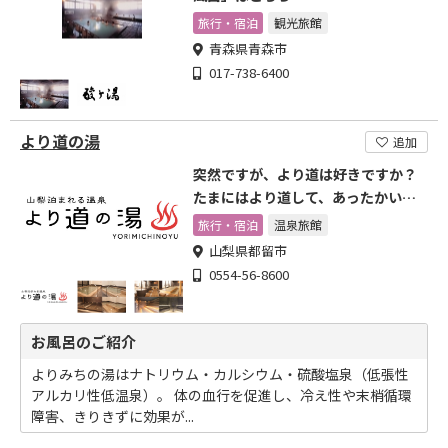
旅行・宿泊
観光旅館
青森県青森市
017-738-6400
より道の湯
追加
突然ですが、より道は好きですか？
たまにはより道して、あったかい温
泉なんかどうですか？
旅行・宿泊
温泉旅館
山梨県都留市
0554-56-8600
お風呂のご紹介
よりみちの湯はナトリウム・カルシウム・硫酸塩泉（低張性
アルカリ性低温泉）。 体の血行を促進し、冷え性や末梢循環
障害、きりきずに効果が...