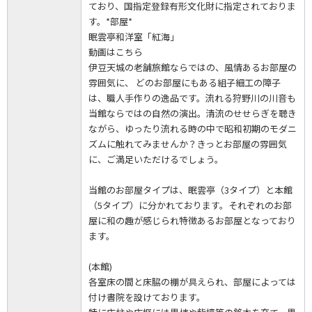
ており、国指定登録有形文化財に指定されておりま
す。*部屋*
眠雲亭和洋室「紅海」
動画はこちら
伊豆天城の老舗旅館ならではの、風情あるお部屋の
雰囲気に、 どのお部屋にもある組子細工の障子
は、職人手作りの逸品です。流れる狩野川の川音も
当館ならではの自然の演出。清流のせせらぎを聴き
ながら、ゆったり流れる時の中で昭和初期のモダニ
ズムに触れてみませんか？きっとお部屋の雰囲気
に、ご満足いただけるでしょう。
当館のお部屋タイプは、眠雲亭（3タイプ）と本館
（5タイプ）に分かれております。それぞれのお部
屋に和の趣が感じられ特徴あるお部屋となっており
ます。
(本館)
各室床の間と床脇の棚が具えられ、部屋によっては
付け書院を設けております。