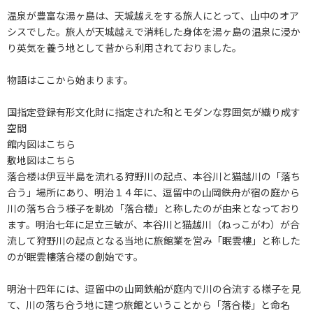
温泉が豊富な湯ヶ島は、天城越えをする旅人にとって、山中のオア
シスでした。旅人が天城越えで消耗した身体を湯ヶ島の温泉に浸か
り英気を養う地として昔から利用されておりました。
物語はここから始まります。
国指定登録有形文化財に指定された和とモダンな雰囲気が織り成す
空間
館内図はこちら
敷地図はこちら
落合楼は伊豆半島を流れる狩野川の起点、本谷川と猫越川の「落ち
合う」場所にあり、明治１４年に、逗留中の山岡鉄舟が宿の庭から
川の落ち合う様子を眺め「落合楼」と称したのが由来となっており
ます。明治七年に足立三敏が、本谷川と猫越川（ねっこがわ）が合
流して狩野川の起点となる当地に旅館業を営み「眠雲樓」と称した
のが眠雲樓落合楼の創始です。
明治十四年には、逗留中の山岡鉄船が庭内で川の合流する様子を見
て、川の落ち合う地に建つ旅館ということから「落合楼」と命名