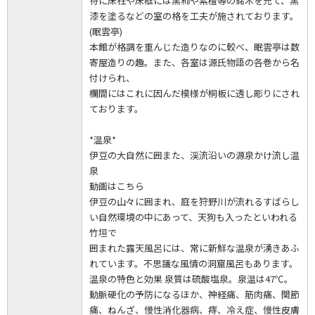
特に床柱や床框には黒柿や紫檀等の銘木を充て、黒
漆を塗るなどの室の格を工夫が施されております。
(眠雲亭)
本館が格調を重んじた造りなのに較べ、眠雲亭は数
寄屋造りの趣。また、各室は源氏物語の各巻から名
付けられ、
欄間にはこれに因んだ模様が桐板に透し彫りにされ
ております。
*温泉*
伊豆の大自然に囲また、渓流沿いの源泉かけ流し温
泉
動画はこちら
伊豆の山々に囲まれ、庭を狩野川が流れるすばらし
い自然環境の中にあって、天狗も入ったといわれる
竹垣で
囲まれた露天風呂には、常に新鮮な温泉が湧きあふ
れています。不思議な風情の洞窟風呂もあります。
温泉の特色と効果 泉質は硫酸塩泉。泉温は47℃。
動脈硬化の予防になるほか、神経痛、筋肉痛、関節
痛、ねんざ、慢性消化器病、痔、冷え症、慢性皮膚