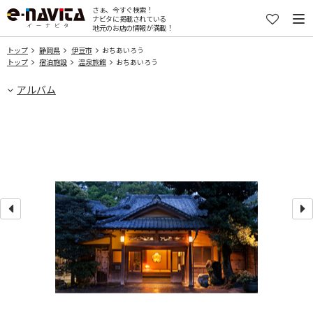
さぁ、今すぐ検索！
ナビタに掲載されている
地元のお店の情報が満載！
トップ
静岡県
伊豆市
おちあいろう
トップ
宿泊施設
温泉旅館
おちあいろう
アルバム