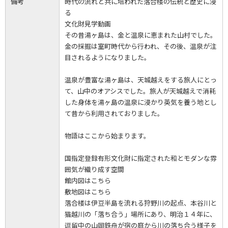
備考
時代の流れと共に培われた落合楼の伝統と歴史に浸
る
文化財見学動画
その昔湯ヶ島は、金と温泉に恵まれた山村でした。
金の採掘は室町時代から行われ、その後、温泉が注
目されるようになりました。
温泉が豊富な湯ヶ島は、天城越えをする旅人にとっ
て、山中のオアシスでした。旅人が天城越えで消耗
した身体を湯ヶ島の温泉に浸かり英気を養う地とし
て昔から利用されておりました。
物語はここから始まります。
国指定登録有形文化財に指定された和とモダンな雰
囲気が織り成す空間
館内図はこちら
敷地図はこちら
落合楼は伊豆半島を流れる狩野川の起点、本谷川と
猫越川の「落ち合う」場所にあり、明治１４年に、
逗留中の山岡鉄舟が宿の庭から川の落ち合う様子を