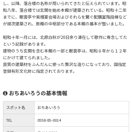
し、以降、落合楼の名称が用いられてきたと伝えられています。昭
和八年、落合楼では玄関を始め本館が建築されている。昭和十二年
までに、眠雲亭や紫檀宴会場およびそれらを繋ぐ配膳室階段棟など
が順次建築され、旅館の中枢部分である本館の基本が整いました。
昭和十年一月には、北原白秋が20日余り滞在して歌作に専念してた
という記録があります。
建物のうち玄関を含む本館の一部と眠雲亭は、昭和８年から１２年
にかけて建てられました。
良質の建築材をふんだんに使った贅沢な造りになっており、国指定
登録有形文化財に指定されております。
おちあいろうの基本情報
スポット名
おちあいろう
TEL
0558-85-0014