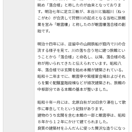
眺め「落合楼」と称したのが由来となっておりま
す。明治七年に足立三敏が、本谷川と猫越川（ねっ
こがわ）が合流して狩野川の起点となる当地に旅館
業を営み「眠雲樓」と称したのが眠雲樓落合楼の創
始です。
明治十四年には、逗留中の山岡鉄船が庭内で川の合
流する様子を見て、川の落ち合う地に建つ旅館とい
うことから「落合楼」と命名し、以降、落合楼の名
称が用いられてきたと伝えられています。昭和八
年、落合楼では玄関を始め本館が建築されている。
昭和十二年までに、眠雲亭や紫檀宴会場およびそれ
らを繋ぐ配膳室階段棟などが順次建築され、旅館の
中枢部分である本館の基本が整いました。
昭和十年一月には、北原白秋が20日余り滞在して歌
作に専念してたという記録があります。
建物のうち玄関を含む本館の一部と眠雲亭は、昭和
８年から１２年にかけて建てられました。
良質の建築材をふんだんに使った贅沢な造りになっ