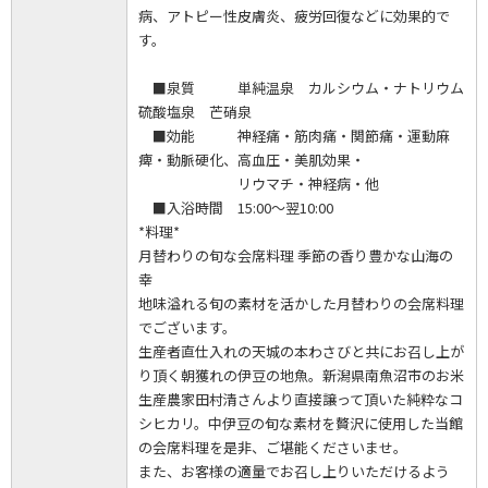
病、アトピー性皮膚炎、疲労回復などに効果的で
す。
■泉質 単純温泉 カルシウム・ナトリウム
硫酸塩泉 芒硝泉
■効能 神経痛・筋肉痛・関節痛・運動麻
痺・動脈硬化、高血圧・美肌効果・
リウマチ・神経病・他
■入浴時間 15:00～翌10:00
*料理*
月替わりの旬な会席料理 季節の香り豊かな山海の
幸
地味溢れる旬の素材を活かした月替わりの会席料理
でございます。
生産者直仕入れの天城の本わさびと共にお召し上が
り頂く朝獲れの伊豆の地魚。新潟県南魚沼市のお米
生産農家田村清さんより直接譲って頂いた純粋なコ
シヒカリ。中伊豆の旬な素材を贅沢に使用した当館
の会席料理を是非、ご堪能くださいませ。
また、お客様の適量でお召し上りいただけるよう