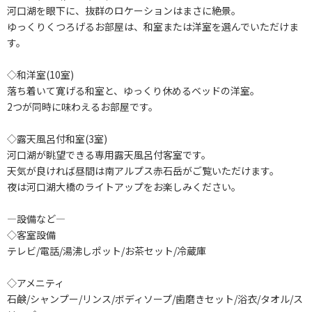
河口湖を眼下に、抜群のロケーションはまさに絶景。
ゆっくりくつろげるお部屋は、和室または洋室を選んでいただけま
す。
◇和洋室(10室)
落ち着いて寛げる和室と、ゆっくり休めるベッドの洋室。
2つが同時に味わえるお部屋です。
◇露天風呂付和室(3室)
河口湖が眺望できる専用露天風呂付客室です。
天気が良ければ昼間は南アルプス赤石岳がご覧いただけます。
夜は河口湖大橋のライトアップをお楽しみください。
―設備など―
◇客室設備
テレビ/電話/湯沸しポット/お茶セット/冷蔵庫
◇アメニティ
石鹸/シャンプー/リンス/ボディソープ/歯磨きセット/浴衣/タオル/ス