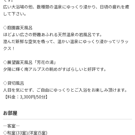
広い大浴場の他、数種類の温泉にゆっくり浸かり、日頃の疲れを癒
して下さい。
◇庭園露天風呂
ほどよい広さの野趣あふれる天然温泉の岩風呂です。
澄んだ新鮮な空気を吸って、温かい温泉にゆっくり浸かってリラッ
クス！
◇展望露天風呂「芳花の湯」
夕陽に輝く南アルプスの眺めがすばらしいと好評です。
◇貸切風呂
人目を気にせず、ご自由にゆっくりとご入浴をお楽しみ頂けます。
【料金：3,300円/50分】
お部屋
―客室―
◇和室(33室)/洋室(5室)