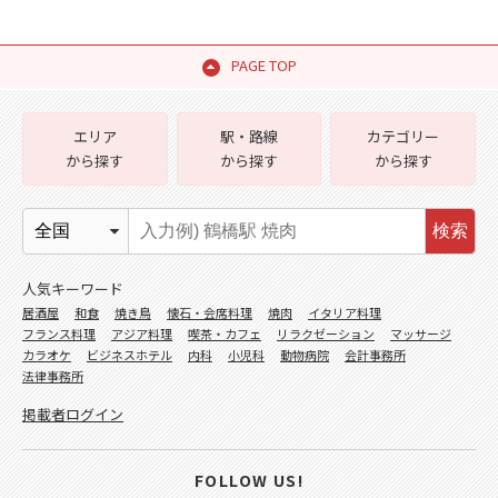
PAGE TOP
エリア
駅・路線
カテゴリー
から探す
から探す
から探す
検索
人気キーワード
居酒屋
和食
焼き鳥
懐石・会席料理
焼肉
イタリア料理
フランス料理
アジア料理
喫茶・カフェ
リラクゼーション
マッサージ
カラオケ
ビジネスホテル
内科
小児科
動物病院
会計事務所
法律事務所
掲載者ログイン
FOLLOW US!