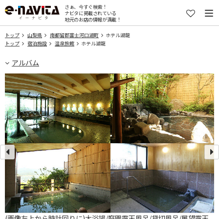
さぁ、今すぐ検索！
ナビタに掲載されている
地元のお店の情報が満載！
トップ
山梨県
南都留郡富士河口湖町
ホテル湖龍
トップ
宿泊施設
温泉旅館
ホテル湖龍
アルバム
ー
(画像左上から時計回りに)大浴場/庭園露天風呂/貸切風呂/展望露天