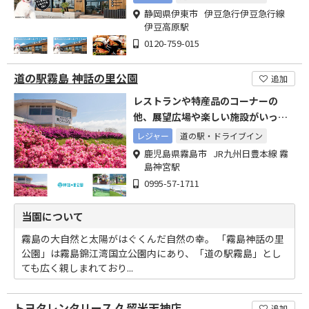
静岡県伊東市 伊豆急行伊豆急行線
伊豆高原駅
0120-759-015
道の駅霧島 神話の里公園
追加
レストランや特産品のコーナーの
他、展望広場や楽しい施設がいっぱ
いです
レジャー
道の駅・ドライブイン
鹿児島県霧島市 JR九州日豊本線 霧
島神宮駅
0995-57-1711
当園について
霧島の大自然と太陽がはぐくんだ自然の幸。 「霧島神話の里
公園」は霧島錦江湾国立公園内にあり、「道の駅霧島」とし
ても広く親しまれており...
トヨタレンタリース 久留米天神店
追加