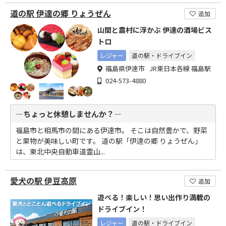
道の駅 伊達の郷 りょうぜん
追加
山間と農村に浮かぶ 伊達の酒場ビス
トロ
レジャー
道の駅・ドライブイン
福島県伊達市 JR東日本各線 福島駅
024-573-4880
―ちょっと休憩しませんか？―
福島市と相馬市の間にある伊達市。 そこは自然豊かで、野菜
と果物が美味しい町です。 道の駅「伊達の郷 りょうぜん」
は、東北中央自動車道霊山...
愛犬の駅 伊豆高原
追加
遊べる！楽しい！思い出作り満載の
ドライブイン！
レジャー
道の駅・ドライブイン