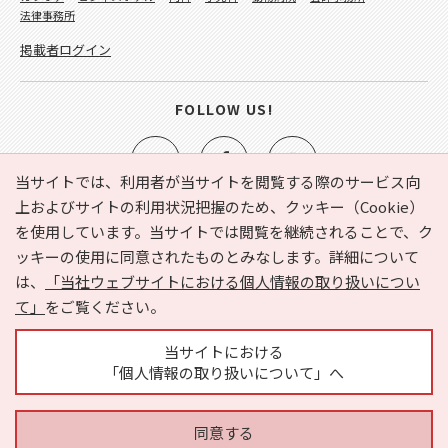
法律事務所
掲載者ログイン
FOLLOW US!
当サイトでは、利用者が当サイトを閲覧する際のサービス向
上およびサイトの利用状況把握のため、クッキー（Cookie）
を使用しています。当サイトでは閲覧を継続されることで、ク
e-NAVITA（イーナビタ）とは？
お気に入り
ヘルプ
ッキーの使用に同意されたものとみなします。詳細について
利用規約
個人情報の取り扱いについて
運営会社
は、
「当社ウェブサイトにおける個人情報の取り扱いについ
サイトマップ
広告掲載に関するお問い合わせ
て」
をご覧ください。
サイトの内容に関するお問い合わせ
当サイトにおける
「個人情報の取り扱いについて」へ
同意する