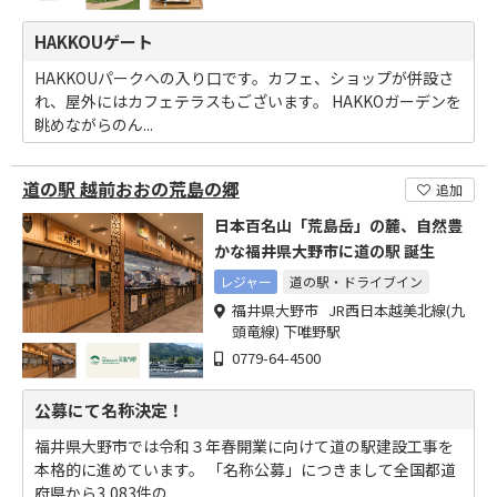
HAKKOUゲート
HAKKOUパークへの入り口です。カフェ、ショップが併設さ
れ、屋外にはカフェテラスもございます。 HAKKOガーデンを
眺めながらのん...
道の駅 越前おおの荒島の郷
追加
日本百名山「荒島岳」の麓、自然豊
かな福井県大野市に道の駅 誕生
レジャー
道の駅・ドライブイン
福井県大野市 JR西日本越美北線(九
頭竜線) 下唯野駅
0779-64-4500
公募にて名称決定！
福井県大野市では令和３年春開業に向けて道の駅建設工事を
本格的に進めています。 「名称公募」につきまして全国都道
府県から3,083件の...