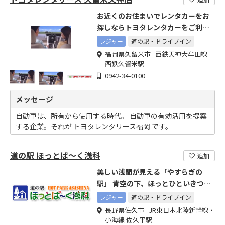
お近くのお住まいでレンタカーをお
探しならトヨタレンタカーをご利用
ください
レジャー
道の駅・ドライブイン
福岡県久留米市 西鉄天神大牟田線
西鉄久留米駅
0942-34-0100
メッセージ
自動車は、所有から使用する時代。 自動車の有効活用を提案
する企業。それが トヨタレンタリース福岡 です。
道の駅 ほっとぱ～く浅科
追加
美しい浅間が見える「やすらぎの
駅」 青空の下、ほっとひといきつい
てはいかがでしょうか?
レジャー
道の駅・ドライブイン
長野県佐久市 JR東日本北陸新幹線・
小海線 佐久平駅