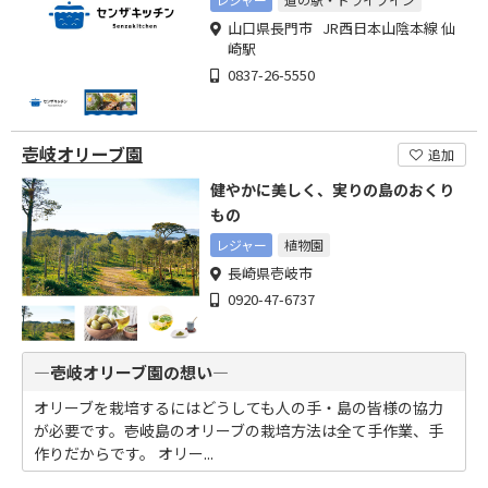
山口県長門市 JR西日本山陰本線 仙
崎駅
0837-26-5550
壱岐オリーブ園
追加
健やかに美しく、実りの島のおくり
もの
レジャー
植物園
長崎県壱岐市
0920-47-6737
―壱岐オリーブ園の想い―
オリーブを栽培するにはどうしても人の手・島の皆様の協力
が必要です。壱岐島のオリーブの栽培方法は全て手作業、手
作りだからです。 オリー...