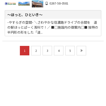
0267-58-0581
～ほっと、ひといき～
-やすらぎの空間- ＼さわやかな信濃路ドライブの合間を 道
の駅ほっとぱーく浅科で！／ ■□施設内の御案内□■ 独特の
半円形の形をした「道...
1
2
3
4
5