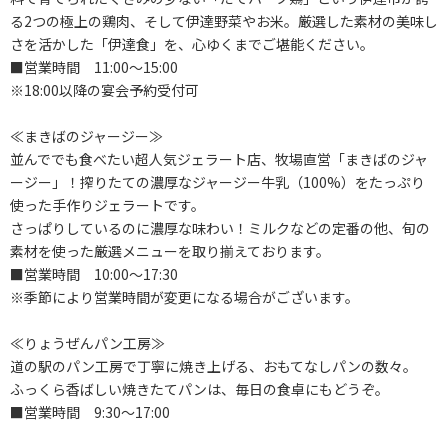
る2つの極上の鶏肉、そして伊達野菜やお米。厳選した素材の美味し
さを活かした「伊達食」を、心ゆくまでご堪能ください。
■営業時間 11:00～15:00
※18:00以降の宴会予約受付可
≪まきばのジャージー≫
並んででも食べたい超人気ジェラート店、牧場直営「まきばのジャ
ージー」！搾りたての濃厚なジャージー牛乳（100%）をたっぷり
使った手作りジェラートです。
さっぱりしているのに濃厚な味わい！ミルクなどの定番の他、旬の
素材を使った厳選メニューを取り揃えております。
■営業時間 10:00～17:30
※季節により営業時間が変更になる場合がございます。
≪りょうぜんパン工房≫
道の駅のパン工房で丁寧に焼き上げる、おもてなしパンの数々。
ふっくら香ばしい焼きたてパンは、毎日の食卓にもどうぞ。
■営業時間 9:30～17:00