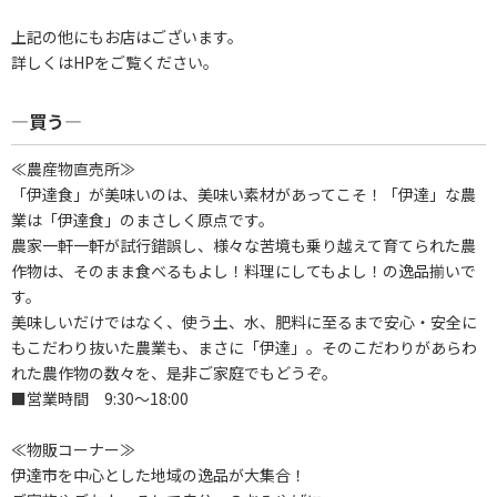
上記の他にもお店はございます。
詳しくはHPをご覧ください。
―買う―
≪農産物直売所≫
「伊達食」が美味いのは、美味い素材があってこそ！「伊達」な農
業は「伊達食」のまさしく原点です。
農家一軒一軒が試行錯誤し、様々な苦境も乗り越えて育てられた農
作物は、そのまま食べるもよし！料理にしてもよし！の逸品揃いで
す。
美味しいだけではなく、使う土、水、肥料に至るまで安心・安全に
もこだわり抜いた農業も、まさに「伊達」。そのこだわりがあらわ
れた農作物の数々を、是非ご家庭でもどうぞ。
■営業時間 9:30～18:00
≪物販コーナー≫
伊達市を中心とした地域の逸品が大集合！