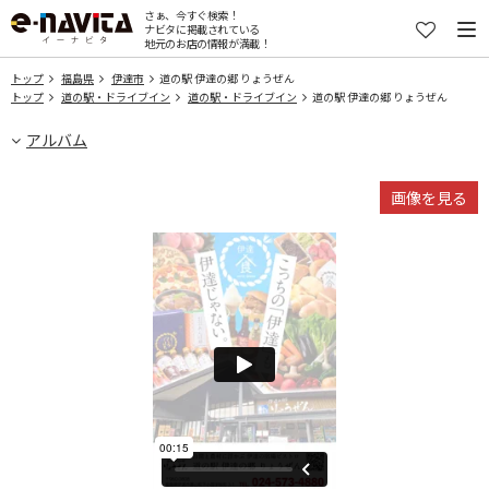
さぁ、今すぐ検索！
ナビタに掲載されている
地元のお店の情報が満載！
トップ
福島県
伊達市
道の駅 伊達の郷 りょうぜん
トップ
道の駅・ドライブイン
道の駅・ドライブイン
道の駅 伊達の郷 りょうぜん
アルバム
画像を見る