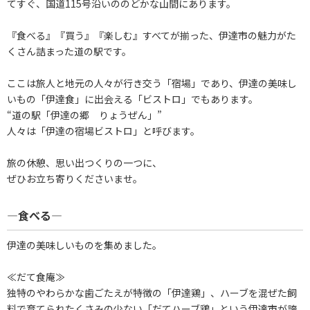
てすぐ、国道115号沿いののどかな山間にあります。
『食べる』『買う』『楽しむ』すべてが揃った、伊達市の魅力がた
くさん詰まった道の駅です。
ここは旅人と地元の人々が行き交う「宿場」であり、伊達の美味し
いもの「伊達食」に出会える「ビストロ」でもあります。
“道の駅「伊達の郷 りょうぜん」”
人々は「伊達の宿場ビストロ」と呼びます。
旅の休憩、思い出つくりの一つに、
ぜひお立ち寄りくださいませ。
―食べる―
伊達の美味しいものを集めました。
≪だて食庵≫
独特のやわらかな歯ごたえが特徴の「伊達鶏」、ハーブを混ぜた飼
料で育てられたくさみの少ない「だてハーブ鶏」という伊達市が誇