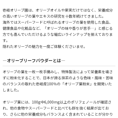
壱岐オリーブ園は、オリーブオイルや果実だけではなく、栄養成分
の高いオリーブの葉やエキスの研究を十数年続けてきました。
海外ではスーパーフードと呼ばれるオリーブの葉を使用した食品、
健康食品や化粧品など、「オリーブの味や香りが苦手…」と感じる
方でも喜んでいただけるような幅広いラインナップを揃えておりま
す。
隠れたオリーブの魅力を一度ご体験くださいませ。
―オリーブリーフパウダーとは―
オリーブの葉を一枚一枚手摘みし、特殊製法によって栄養素を壊さ
ずに粉末化することで、日本が誇る抹茶のような色味・風味・苦味
のバランスの取れた壱岐産100％の「オリーブ葉粉末」を開発いた
しました。
オリーブ葉には、100g中6,000mg以上のポリフェノールが確認さ
れ、他の食物やスーパーフードと比べても群を抜く結果が出てお
り、さらに他の栄養成分もバランスよく含まれていることが分かり