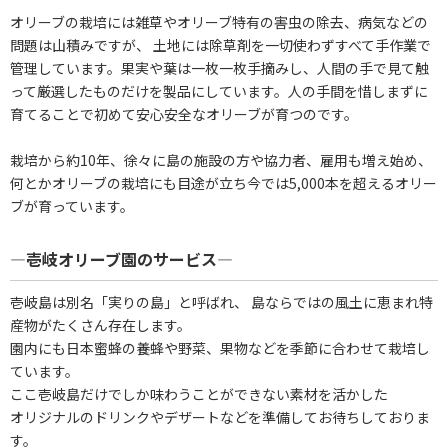
オリーブの栽培には雑草やオリーブ特有の害虫の除去、病気などの
問題は山積みですが、 土地には除草剤を一切使わずすべて手作業で
管理しています。果実や葉は一枚一枚手摘みし、人間の手で見て触
って厳選したものだけを製品にしています。人の手間を惜しまずに
育てることで初めて安心安全なオリーブが育つのです。
栽培から約10年、徐々に島の施設の方や協力者、雇用も増え始め、
何とかオリーブの栽培にも目途が立ち今では5,000本を超えるオリー
ブが育っています。
―壱岐オリーブ園のサービス―
壱岐島は別名「実りの島」と呼ばれ、 島ならではの風土に恵まれ特
産物がたくさん存在します。
園内にも日本蜜蜂の養蜂や野菜、果物などを季節に合わせて栽培し
ています。
ここ壱岐島だけでしか味わうことができない素材を活かした
オリジナルのドリンクやデザートなどを準備してお待ちしておりま
す。