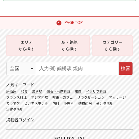
PAGE TOP
エリア
駅・路線
カテゴリー
から探す
から探す
から探す
検索
人気キーワード
居酒屋
和食
焼き鳥
懐石・会席料理
焼肉
イタリア料理
フランス料理
アジア料理
喫茶・カフェ
リラクゼーション
マッサージ
カラオケ
ビジネスホテル
内科
小児科
動物病院
会計事務所
法律事務所
掲載者ログイン
FOLLOW US!