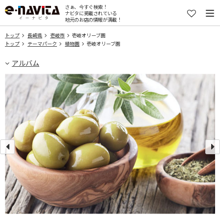
さぁ、今すぐ検索！
ナビタに掲載されている
地元のお店の情報が満載！
トップ
長崎県
壱岐市
壱岐オリーブ園
トップ
テーマパーク
植物園
壱岐オリーブ園
アルバム