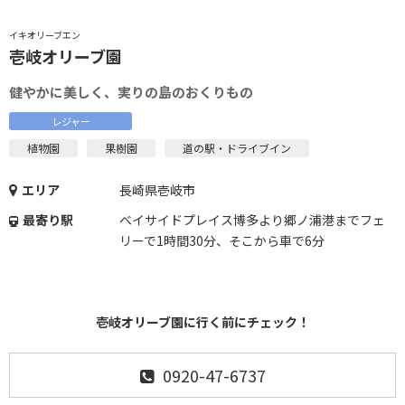
イキオリーブエン
壱岐オリーブ園
健やかに美しく、実りの島のおくりもの
レジャー
植物園
果樹園
道の駅・ドライブイン
エリア
長崎県壱岐市
最寄り駅
ベイサイドプレイス博多より郷ノ浦港までフェ
リーで1時間30分、そこから車で6分
壱岐オリーブ園に行く前にチェック！
0920-47-6737