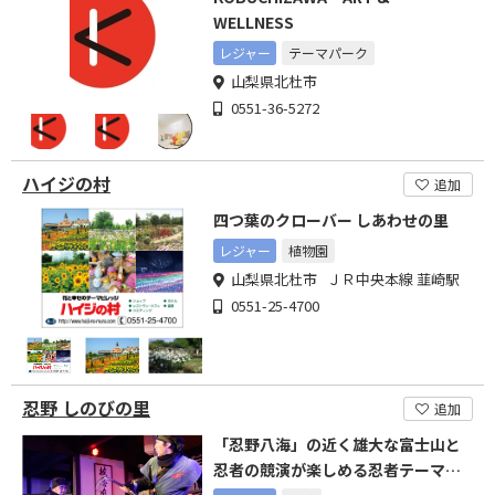
WELLNESS
レジャー
テーマパーク
山梨県北杜市
0551-36-5272
ハイジの村
追加
四つ葉のクローバー しあわせの里
レジャー
植物園
山梨県北杜市 ＪＲ中央本線 韮崎駅
0551-25-4700
忍野 しのびの里
追加
「忍野八海」の近く雄大な富士山と
忍者の競演が楽しめる忍者テーマヴ
ィレッジです。