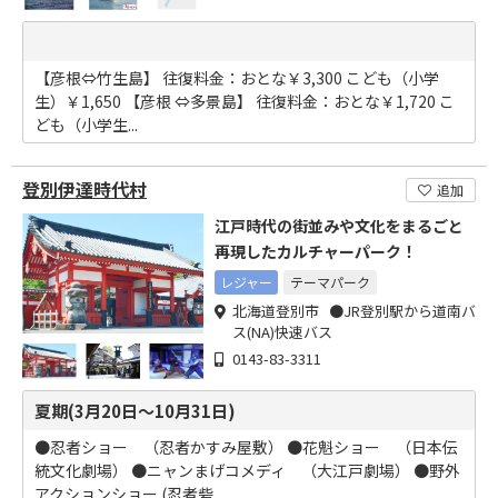
【彦根⇔竹生島】 往復料金：おとな￥3,300 こども（小学
生）￥1,650 【彦根 ⇔多景島】 往復料金：おとな￥1,720 こ
ども（小学生...
登別伊達時代村
追加
江戸時代の街並みや文化をまるごと
再現したカルチャーパーク！
レジャー
テーマパーク
北海道登別市 ●JR登別駅から道南バ
ス(NA)快速バス
0143-83-3311
夏期(3月20日～10月31日)
●忍者ショー （忍者かすみ屋敷） ●花魁ショー （日本伝
統文化劇場） ●ニャンまげコメディ （大江戸劇場） ●野外
アクションショー (忍者砦...