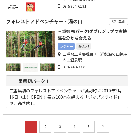
03-5924-6131
フォレストアドベンチャー・湯の山
追加
三重県 初パーク!ダブルジップで爽快
感を分かち合える!
レジャー
遊園地
三重県三重郡菰野町 近鉄湯の山線湯
の山温泉駅
059-340-7739
―三重県初パーク！―
三重県初のフォレストアドベンチャーが菰野町に2019年3月
16日（土）OPEN！ 長さ100ｍを超える「ジップスライド」
や、高さ約1...
1
2
3
4
5