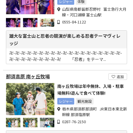
レジャー
体験
山梨県南都留郡忍野村 富士急行大月
線・河口湖線 富士山駅
0555-84-1122
雄大な富士山と忍者の競演が楽しめる忍者テーマヴィレ
ッジ
卍-卍-卍-卍-卍-卍-卍-卍-卍-卍-卍-卍-卍-卍-卍-卍-卍-卍-卍-
卍-卍-卍-卍-卍-卍-卍-卍-卍 「忍者」をテーマ...
那須高原 南ヶ丘牧場
追加
南ヶ丘牧場は年中無休、入場・駐車
場無料!遊んで食べて体験!
レジャー
観光施設
栃木県那須郡那須町 JR東日本東北新
幹線 那須塩原駅
0287-76-2150