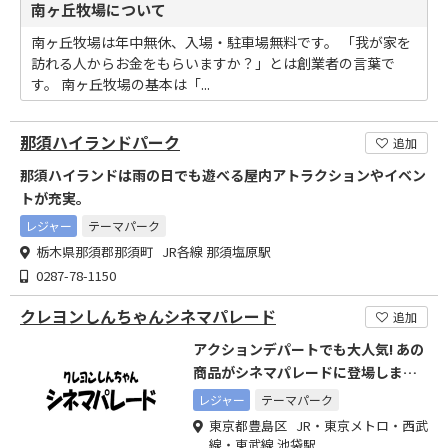
南ヶ丘牧場について
南ヶ丘牧場は年中無休、入場・駐車場無料です。 「我が家を
訪れる人からお金をもらいますか？」とは創業者の言葉で
す。 南ヶ丘牧場の基本は「...
那須ハイランドパーク
追加
那須ハイランドは雨の日でも遊べる屋内アトラクションやイベン
トが充実。
レジャー
テーマパーク
栃木県那須郡那須町 JR各線 那須塩原駅
0287-78-1150
クレヨンしんちゃんシネマパレード
追加
アクションデパートでも大人気! あの
商品がシネマパレードに登場しまし
た
レジャー
テーマパーク
東京都豊島区 JR・東京メトロ・西武
線・東武線 池袋駅