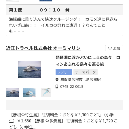
第１便 ０９：１０ 発
海賊船に乗り込んで快速クルージング！ カモメ達に見送ら
れいざ出航！！ イルカの群れに遭遇！？なんてこと
も・・・
近江トラベル株式会社 オーミマリン
追加
琵琶湖に浮かぶいにしえの島々 ロ
マンあふれる島々を巡る旅
レジャー
テーマパーク
滋賀県彦根市 JR彦根駅
0749-22-0619
【彦根⇔竹生島】 往復料金：おとな￥3,300 こども（小学
生）￥1,650 【彦根 ⇔多景島】 往復料金：おとな￥1,720 こ
ども（小学生...