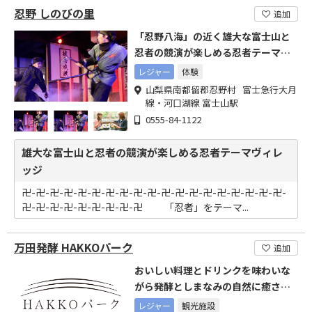
忍野 しのびの里
追加
「忍野八海」の近く雄大な富士山と
忍者の競演が楽しめる忍者テーマヴ
ィレッジです。
レジャー
体験
山梨県南都留郡忍野村 富士急行大月
線・河口湖線 富士山駅
0555-84-1122
雄大な富士山と忍者の競演が楽しめる忍者テーマヴィレ
ッジ
卍-卍-卍-卍-卍-卍-卍-卍-卍-卍-卍-卍-卍-卍-卍-卍-卍-卍-卍-
卍-卍-卍-卍-卍-卍-卍-卍-卍 「忍者」をテーマ...
万田発酵 HAKKOパーク
追加
おいしい料理とドリンクを味わいな
がら発酵としまなみの自然に癒され
る
レジャー
観光施設