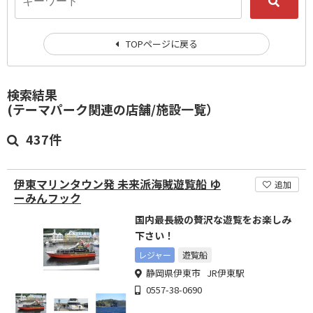
TOPページに戻る
検索結果
(テーマパーク関連の店舗/施設一覧）
437件
伊東マリンタウン発 未来派海賊遊覧船 ゆ
追加
ーみんフック
国内最長級の贅沢な遊覧をお楽しみ
下さい！
レジャー
遊覧船
静岡県伊東市 JR伊東駅
0557-38-0690