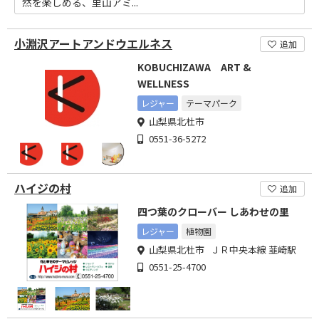
然を楽しめる、里山アミ...
小淵沢アートアンドウエルネス
追加
KOBUCHIZAWA ART &
WELLNESS
レジャー
テーマパーク
山梨県北杜市
0551-36-5272
ハイジの村
追加
四つ葉のクローバー しあわせの里
レジャー
植物園
山梨県北杜市 ＪＲ中央本線 韮崎駅
0551-25-4700