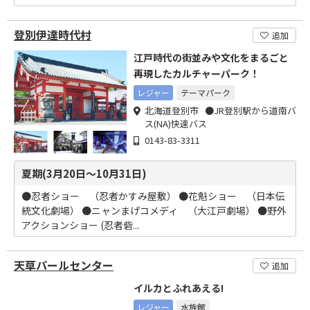
登別伊達時代村
追加
江戸時代の街並みや文化をまるごと
再現したカルチャーパーク！
レジャー
テーマパーク
北海道登別市 ●JR登別駅から道南バ
ス(NA)快速バス
0143-83-3311
夏期(3月20日～10月31日)
●忍者ショー （忍者かすみ屋敷） ●花魁ショー （日本伝
統文化劇場） ●ニャンまげコメディ （大江戸劇場） ●野外
アクションショー (忍者砦...
天草パールセンター
追加
イルカとふれあえる!
レジャー
水族館