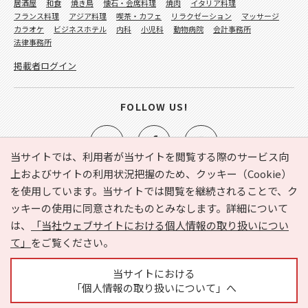
居酒屋
和食
焼き鳥
懐石・会席料理
焼肉
イタリア料理
フランス料理
アジア料理
喫茶・カフェ
リラクゼーション
マッサージ
カラオケ
ビジネスホテル
内科
小児科
動物病院
会計事務所
法律事務所
掲載者ログイン
FOLLOW US!
当サイトでは、利用者が当サイトを閲覧する際のサービス向
上およびサイトの利用状況把握のため、クッキー（Cookie）
を使用しています。当サイトでは閲覧を継続されることで、ク
e-NAVITA（イーナビタ）とは？
お気に入り
ヘルプ
ッキーの使用に同意されたものとみなします。詳細について
利用規約
個人情報の取り扱いについて
運営会社
は、
「当社ウェブサイトにおける個人情報の取り扱いについ
サイトマップ
広告掲載に関するお問い合わせ
て」
をご覧ください。
サイトの内容に関するお問い合わせ
当サイトにおける
「個人情報の取り扱いについて」へ