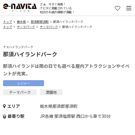
さぁ、今すぐ検索！
ナビタに掲載されている
地元のお店の情報が満載！
トップ
栃木県
那須郡那須町
那須ハイランドパーク
トップ
テーマパーク
テーマパーク
那須ハイランドパーク
ナスハイランドパーク
那須ハイランドパーク
那須ハイランドは雨の日でも遊べる屋内アトラクションやイベ
ントが充実。
レジャー
テーマパーク
遊園地
エリア
栃木県那須郡那須町
最寄り駅
JR各線 那須塩原駅 西口から車で30分