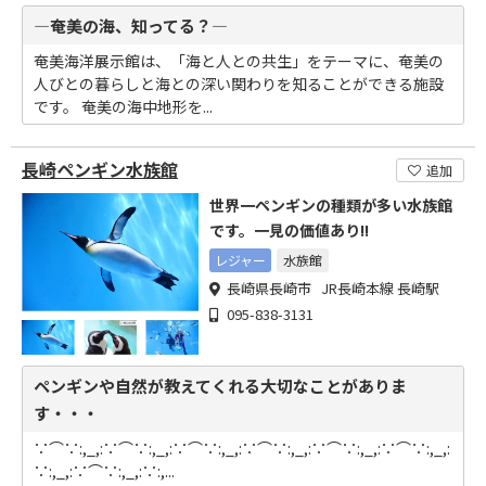
―奄美の海、知ってる？―
奄美海洋展示館は、「海と人との共生」をテーマに、奄美の
人びとの暮らしと海との深い関わりを知ることができる施設
です。 奄美の海中地形を...
長崎ペンギン水族館
追加
世界一ペンギンの種類が多い水族館
です。一見の価値あり!!
レジャー
水族館
長崎県長崎市 JR長崎本線 長崎駅
095-838-3131
ペンギンや自然が教えてくれる大切なことがありま
す・・・
∵⌒∵:,_,:∵⌒∵:,_,:∵⌒∵:,_,:∵⌒∵:,_,:∵⌒∵:,_,:∵⌒∵:,_,:
∵:,_,:∵⌒∵:,_,:∵:,...