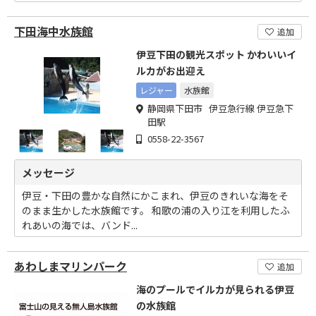
下田海中水族館
追加
伊豆下田の観光スポット かわいいイ
ルカがお出迎え
レジャー
水族館
静岡県下田市 伊豆急行線 伊豆急下
田駅
0558-22-3567
メッセージ
伊豆・下田の豊かな自然にかこまれ、伊豆のきれいな海をそ
のまま生かした水族館です。 和歌の浦の入り江を利用したふ
れあいの海では、バンド...
あわしまマリンパーク
追加
海のプールでイルカが見られる伊豆
の水族館