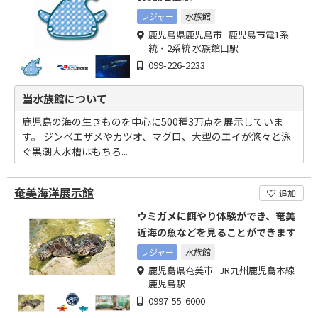
レジャー
水族館
鹿児島県鹿児島市 鹿児島市電1系
統・2系統 水族館口駅
099-226-2233
当水族館について
鹿児島の海の生きものを中心に500種3万点を展示していま
す。 ジンベエザメやカツオ、マグロ、大型のエイが悠々と泳
ぐ黒潮大水槽はもちろ...
奄美海洋展示館
追加
ウミガメに餌やり体験ができ、奄美
近海の魚などを見ることができます
レジャー
水族館
鹿児島県奄美市 JR九州鹿児島本線
鹿児島駅
0997-55-6000