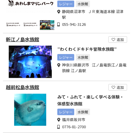
レジャー
水族館
静岡県沼津市 ＪＲ東海道本線 沼津
駅
055-941-3126
新江ノ島水族館
追加
”わくわくドキドキ冒険水族館”
レジャー
水族館
神奈川県藤沢市 江ノ島電鉄江ノ島電
鉄線 江ノ島駅
越前松島水族館
追加
みて・ふれて・楽しく学べる体験・
体感型水族館
レジャー
水族館
福井県坂井市
0776-81-2700