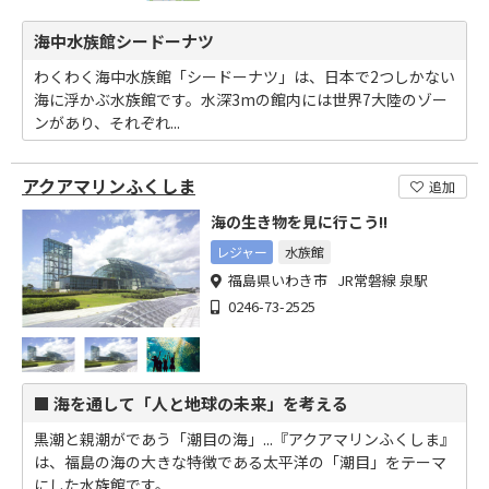
海中水族館シードーナツ
わくわく海中水族館「シードーナツ」は、日本で2つしかない
海に浮かぶ水族館です。水深3mの館内には世界7大陸のゾー
ンがあり、それぞれ...
アクアマリンふくしま
追加
海の生き物を見に行こう!!
レジャー
水族館
福島県いわき市 JR常磐線 泉駅
0246-73-2525
■ 海を通して「人と地球の未来」を考える
黒潮と親潮がであう「潮目の海」...『アクアマリンふくしま』
は、福島の海の大きな特徴である太平洋の「潮目」をテーマ
にした水族館です。 ...