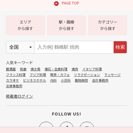
PAGE TOP
エリア
駅・路線
カテゴリー
から探す
から探す
から探す
検索
人気キーワード
居酒屋
和食
焼き鳥
懐石・会席料理
焼肉
イタリア料理
フランス料理
アジア料理
喫茶・カフェ
リラクゼーション
マッサージ
カラオケ
ビジネスホテル
内科
小児科
動物病院
会計事務所
法律事務所
掲載者ログイン
FOLLOW US!