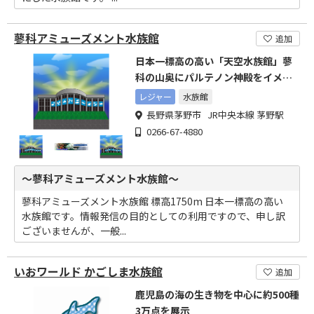
蓼科アミューズメント水族館
追加
日本一標高の高い「天空水族館」蓼
科の山奥にパルテノン神殿をイメー
ジした水族館が出現
レジャー
水族館
長野県茅野市 JR中央本線 茅野駅
0266-67-4880
～蓼科アミューズメント水族館～
蓼科アミューズメント水族館 標高1750m 日本一標高の高い
水族館です。情報発信の目的としての利用ですので、申し訳
ございませんが、一般...
いおワールド かごしま水族館
追加
鹿児島の海の生き物を中心に約500種
3万点を展示