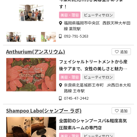
す！
美容・理容
ビューティサロン
福岡県福岡市中央区 西鉄天神大牟田
線 薬院駅
092-791-5263
Anthurium(アンスリウム)
追加
フェイシャルトリートメントから産
後ケアまで、女性の美しさと魅力を
引出す
美容・理容
ビューティサロン
奈良県北葛城郡王寺町 JR西日本大和
路線 王寺駅
0745-47-2442
Shampoo Labo(シャンプー ラボ)
追加
全国初のシャンプースパ&軽度高気
圧酸素ルームの専門店
美容・理容
ビューティサロン