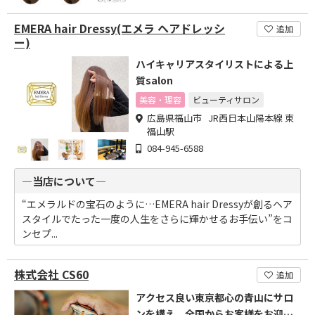
EMERA hair Dressy(エメラ ヘアドレッシ
追加
ー)
ハイキャリアスタイリストによる上
質salon
美容・理容
ビューティサロン
広島県福山市 JR西日本山陽本線 東
福山駅
084-945-6588
―当店について―
“エメラルドの宝石のように…EMERA hair Dressyが創るヘア
スタイルでたった一度の人生をさらに輝かせるお手伝い”をコ
ンセプ...
株式会社 CS60
追加
アクセス良い東京都心の青山にサロ
ンを構え、全国からお客様をお迎え