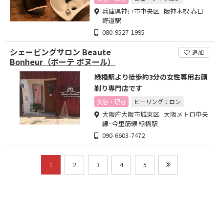
兵庫県神戸市中央区 阪神本線 春日
野道駅
080-9527-1995
シェービングサロン Beaute
追加
Bonheur（ボーテ ボヌール）
緑橋駅より徒歩約3分の女性専用お顔
剃り専門店です
美容・理容
ヒーリングサロン
大阪府大阪市城東区 大阪メトロ中央
線･今里筋線 緑橋駅
090-6603-7472
1
2
3
4
5