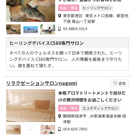
する
美容・理容
ヒーリングサロン
東京都港区 東京メトロ各線、都営地
下鉄 青山一丁目駅
03-6804-3314
ヒーリングデバイスCS60専門サロン
すべての人のウェルネスを願って日本で開発された、ヒーリ
ングデバイス CS60専門サロン。 人の尊厳を最後まで守りた
い。歳を重ねて寝たき...
リラクゼーションサロンnagomi
追加
本格アロマトリートメントで自分だ
けの贅沢時間をお過ごしください
美容・理容
エステティックサロン
静岡県焼津市 JR東海東海道本線 焼
津駅
054-639-7050