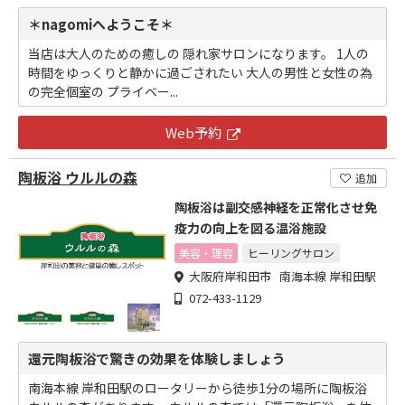
＊nagomiへようこそ＊
当店は大人のための癒しの 隠れ家サロンになります。 1人の
時間をゆっくりと静かに過ごされたい 大人の男性と女性の為
の完全個室の プライベー...
Web予約
陶板浴 ウルルの森
追加
陶板浴は副交感神経を正常化させ免
疫力の向上を図る温浴施設
美容・理容
ヒーリングサロン
大阪府岸和田市 南海本線 岸和田駅
072-433-1129
還元陶板浴で驚きの効果を体験しましょう
南海本線 岸和田駅のロータリーから徒歩1分の場所に陶板浴