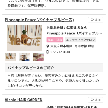
ウルルの森があります。 ウルルの森では「還元陶板浴」を体
験可能です。還元陶板浴...
Pineapple Peace(パイナップルピース)
追加
お悩みを魅力に変えるなら
Pineapple Peace（パイナップルピ
ース）へ♪
美容・理容
エステティックサロン
大阪府堺市堺区 南海本線 堺駅
072-242-8538
パイナップルピースのご紹介
当店は敷居が高くない、美容室みたいに通えるエステ＆ネイ
ルサロンです。 大型店が苦手な方や、気兼ねなく通いたいの
にMYサロンが見つから...
Vicolo HAIR GARDEN
追加
今泉に託児所付き美容室がありま