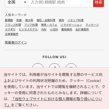
検索
人気キーワード
居酒屋
和食
焼き鳥
懐石・会席料理
焼肉
イタリア料理
フランス料理
アジア料理
喫茶・カフェ
リラクゼーション
マッサージ
カラオケ
ビジネスホテル
内科
小児科
動物病院
会計事務所
法律事務所
掲載者ログイン
FOLLOW US!
当サイトでは、利用者が当サイトを閲覧する際のサービス向
上およびサイトの利用状況把握のため、クッキー（Cookie）
を使用しています。当サイトでは閲覧を継続されることで、ク
e-NAVITA（イーナビタ）とは？
お気に入り
ヘルプ
ッキーの使用に同意されたものとみなします。詳細について
利用規約
個人情報の取り扱いについて
運営会社
は、
「当社ウェブサイトにおける個人情報の取り扱いについ
サイトマップ
広告掲載に関するお問い合わせ
て」
をご覧ください。