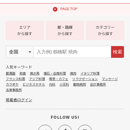
PAGE TOP
エリア
駅・路線
カテゴリー
から探す
から探す
から探す
検索
人気キーワード
居酒屋
和食
焼き鳥
懐石・会席料理
焼肉
イタリア料理
フランス料理
アジア料理
喫茶・カフェ
リラクゼーション
マッサージ
カラオケ
ビジネスホテル
内科
小児科
動物病院
会計事務所
法律事務所
掲載者ログイン
FOLLOW US!