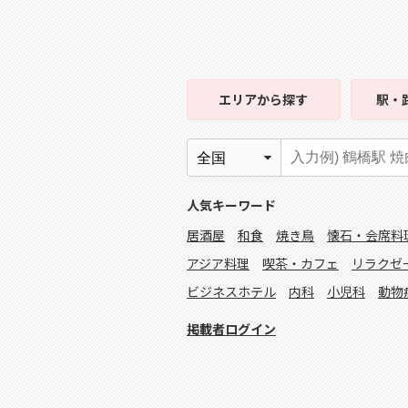
エリア
から探す
駅・
人気キーワード
居酒屋
和食
焼き鳥
懐石・会席料
アジア料理
喫茶・カフェ
リラクゼ
ビジネスホテル
内科
小児科
動物
掲載者ログイン