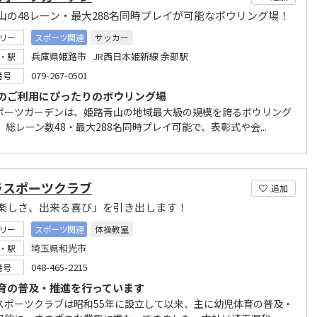
山の48レーン・最大288名同時プレイが可能なボウリング場！
リー
スポーツ関連
サッカー
兵庫県姫路市 JR西日本姫新線 余部駅
・駅
079-267-0501
番号
のご利用にぴったりのボウリング場
ポーツガーデンは、姫路青山の地域最大級の規模を誇るボウリング
 総レーン数48・最大288名同時プレイ可能で、表彰式や会...
ラスポーツクラブ
追加
楽しさ、出来る喜び」を引き出します！
リー
スポーツ関連
体操教室
埼玉県和光市
・駅
048-465-2215
番号
育の普及・推進を行っています
スポーツクラブは昭和55年に設立して以来、主に幼児体育の普及・