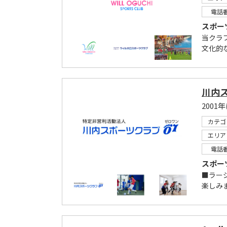
電話
スポー
当クラ
文化的
川内
200
カテゴ
エリア
電話
スポー
■ラー
楽しみま