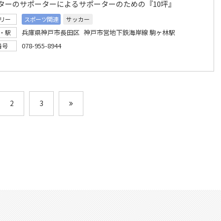
ターのサポーターによるサポーターのための『10坪』
リー
スポーツ関連
サッカー
兵庫県神戸市長田区 神戸市営地下鉄海岸線 駒ヶ林駅
・駅
078-955-8944
番号
2
3