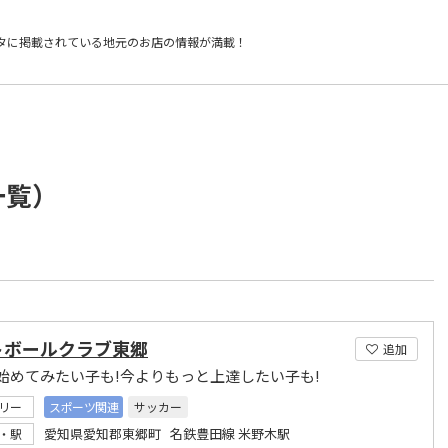
タに掲載されている
地元のお店の情報が満載！
一覧）
トボールクラブ東郷
追加
始めてみたい子も!今よりもっと上達したい子も!
リー
スポーツ関連
サッカー
愛知県愛知郡東郷町 名鉄豊田線 米野木駅
・駅