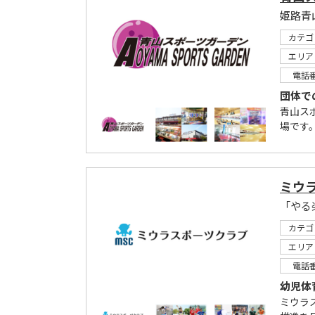
姫路青
カテゴ
エリア
電話
団体で
青山ス
場です。
ミウ
「やる
カテゴ
エリア
電話
幼児体
ミウラ