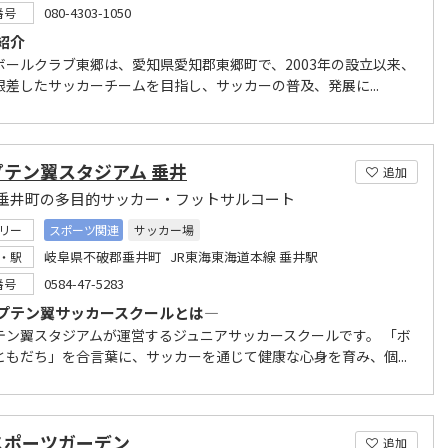
080-4303-1050
番号
紹介
ボールクラブ東郷は、愛知県愛知郡東郷町で、2003年の設立以来、
根差したサッカーチームを目指し、サッカーの普及、発展に...
プテン翼スタジアム 垂井
追加
垂井町の多目的サッカー・フットサルコート
リー
スポーツ関連
サッカー場
岐阜県不破郡垂井町 JR東海東海道本線 垂井駅
・駅
0584-47-5283
番号
プテン翼サッカースクールとは―
テン翼スタジアムが運営するジュニアサッカースクールです。 「ボ
ともだち」を合言葉に、サッカーを通じて健康な心身を育み、個...
スポーツガーデン
追加