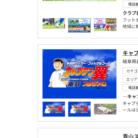
電話
クラブ
フット
地域に
キャ
岐阜県
カテゴ
エリア
電話
―キャ
キャプ
ールは
青山