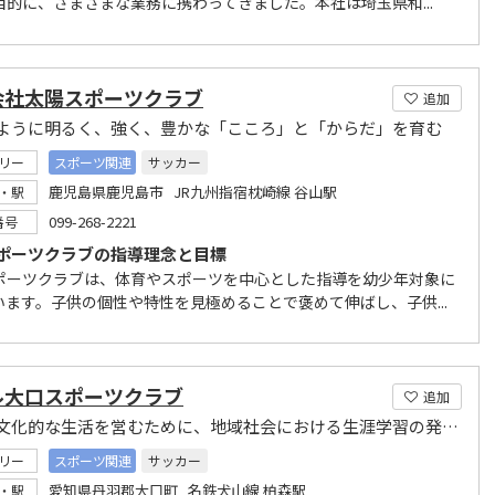
目的に、さまざまな業務に携わってきました。本社は埼玉県和...
会社太陽スポーツクラブ
追加
ように明るく、強く、豊かな「こころ」と「からだ」を育む
リー
スポーツ関連
サッカー
鹿児島県鹿児島市 JR九州指宿枕崎線 谷山駅
・駅
099-268-2221
番号
ポーツクラブの指導理念と目標
ポーツクラブは、体育やスポーツを中心とした指導を幼少年対象に
います。子供の個性や特性を見極めることで褒めて伸ばし、子供...
ル大口スポーツクラブ
追加
健康で文化的な生活を営むために、地域社会における生涯学習の発展に寄与
リー
スポーツ関連
サッカー
愛知県丹羽郡大口町 名鉄犬山線 柏森駅
・駅