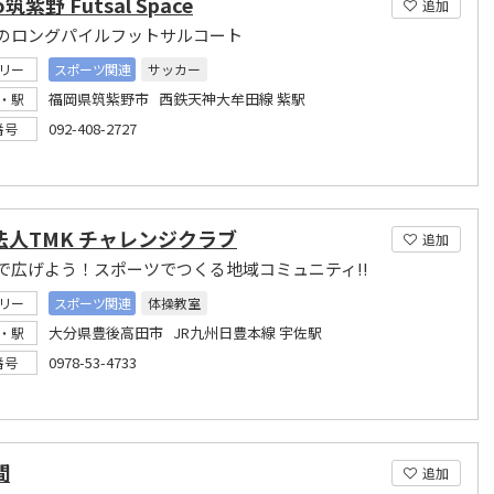
lo筑紫野 Futsal Space
追加
のロングパイルフットサルコート
リー
スポーツ関連
サッカー
福岡県筑紫野市 西鉄天神大牟田線 紫駅
・駅
092-408-2727
番号
法人TMK チャレンジクラブ
追加
で広げよう！スポーツでつくる地域コミュニティ!!
リー
スポーツ関連
体操教室
大分県豊後高田市 JR九州日豊本線 宇佐駅
・駅
0978-53-4733
番号
間
追加