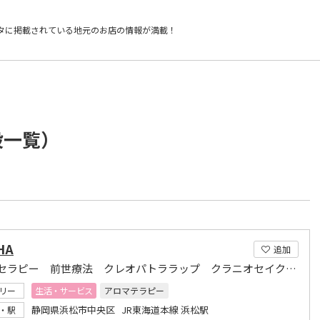
タに掲載されている
地元のお店の情報が満載！
設一覧）
HA
追加
ヒプノセラピー 前世療法 クレオパトララップ クラニオセイクラル
リー
生活・サービス
アロマテラピー
静岡県浜松市中央区 JR東海道本線 浜松駅
・駅