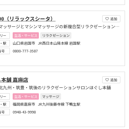
axθθ（リラックスシータ）
追加
ハンドマッサージとマシンマッサージの新複合型リラクゼーションサロン
リー
生活・サービス
リラクゼーション
山口県岩国市 JR西日本山陽本線 岩国駅
・駅
0800-777-3587
番号
本舗 嘉麻店
追加
北九州・筑豊・筑後のリラクゼーションサロンほぐし本舗
リー
生活・サービス
マッサージ
福岡県嘉麻市 JR九州後藤寺線 下鴨生駅
・駅
0948-43-9998
番号