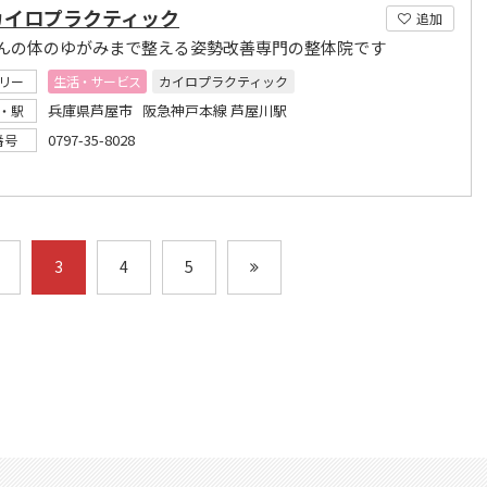
カイロプラクティック
追加
んの体のゆがみまで整える姿勢改善専門の整体院です
リー
生活・サービス
カイロプラクティック
兵庫県芦屋市 阪急神戸本線 芦屋川駅
・駅
0797-35-8028
番号
3
4
5