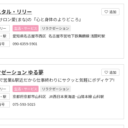
スタル・リリー
追加
サロン愛(まな)の『心と身体のよりどころ』
リー
生活・サービス
リラクゼーション
愛知県名古屋市西区 名古屋市営地下鉄舞鶴線 浅間町駅
・駅
090-6359-5901
番号
クゼーション ゆる夢
追加
まで営業&駅近だから仕事終わりにサクッと気軽にボディケア!
リー
生活・サービス
リラクゼーション
京都府京都市山科区 JR西日本東海道･山陽本線 山科駅
・駅
075-593-5015
番号