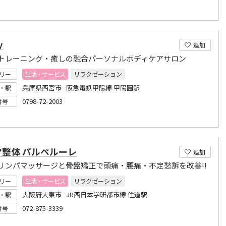
y
追加
トレーニング・癒しの融合パーソナルボディケアサロン
リー
生活・サービス
リラクゼーション
兵庫県西宮市 阪急電鉄甲陽線 甲陽園駅
・駅
0798-72-2003
番号
マ整体 パルペルーレ
追加
リンパマッサージと骨盤矯正で頭痛・腰痛・不定愁訴を改善!!
リー
生活・サービス
リラクゼーション
大阪府大東市 JR西日本学研都市線 住道駅
・駅
072-875-3339
番号