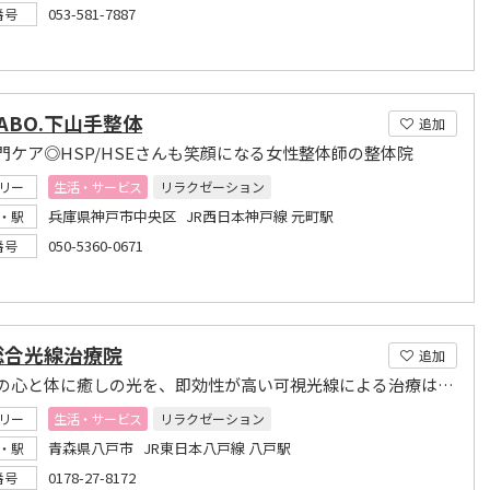
053-581-7887
番号
ABO.下山手整体
追加
門ケア◎HSP/HSEさんも笑顔になる女性整体師の整体院
リー
生活・サービス
リラクゼーション
兵庫県神戸市中央区 JR西日本神戸線 元町駅
・駅
050-5360-0671
番号
総合光線治療院
追加
あなたの心と体に癒しの光を、即効性が高い可視光線による治療は当院へ
リー
生活・サービス
リラクゼーション
青森県八戸市 JR東日本八戸線 八戸駅
・駅
0178-27-8172
番号