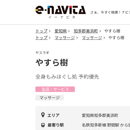
さぁ、今すぐ検索！
ナビ
トップ
愛知県
知多郡美浜町
やすら樹
トップ
マッサージ
マッサージ
やすら樹
ヤスラギ
やすら樹
全身もみほぐし処 予約優先
生活・サービス
マッサージ
エリア
愛知県知多郡美浜町
最寄り駅
名鉄知多新線 野間駅 から