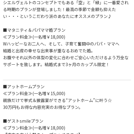
シエルヴェルトのコンセプトでもある「空」と「緑」に一番愛され
る時期のプランが登場しました！最高の季節で金額も抑えた
い・・・というこだわり派のあなたにオススメのプラン♪
■マタニティ＆パパママ婚プラン
≪プラン料金≫(一名増￥18,000)
Wハッピーなお二人へ、そして、子育て奮闘中のパパ・ママへ
結婚と出産の幸せな出来事が重なるおめでた婚。
お腹やそれ以外の体型の変化に合わせご安心いただけるよう万全な
サポートを致します。結婚式まで3ヶ月のカップル限定！
■アットホームプラン
≪プラン料金≫(一名増￥15,000)
親族だけで挙式＆披露宴ができる“アットホーム”に叶う☆
30万円もお得な内容充実のお得なプラン。
■ゲストsmileプラン
≪プラン料金≫(一名増￥18,000)