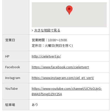
大きな地図で見る
営業日
営業時間：
10:00～19:00
定休日：
火曜日(祝日を除く)
HP
http://cieletvert.jp/
Facebook
https://www.facebook.com/cieletvert
Instagram
https://www.instagram.com/ciel_et_vert/
YouTube
https://www.youtube.com/channel/UCYoOJpG-
BWASf5mgDZhY2SA
駐車場
あり