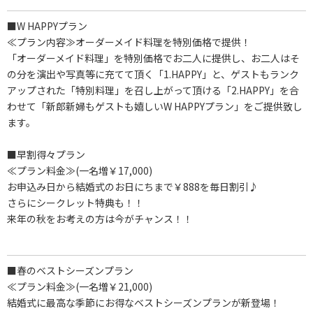
■W HAPPYプラン
≪プラン内容≫オーダーメイド料理を特別価格で提供！
「オーダーメイド料理」を特別価格でお二人に提供し、お二人はそ
の分を演出や写真等に充てて頂く「1.HAPPY」と、ゲストもランク
アップされた「特別料理」を召し上がって頂ける「2.HAPPY」を合
わせて「新郎新婦もゲストも嬉しいW HAPPYプラン」をご提供致し
ます。
■早割得々プラン
≪プラン料金≫(一名増￥17,000)
お申込み日から結婚式のお日にちまで￥888を毎日割引♪
さらにシークレット特典も！！
来年の秋をお考えの方は今がチャンス！！
■春のベストシーズンプラン
≪プラン料金≫(一名増￥21,000)
結婚式に最高な季節にお得なベストシーズンプランが新登場！