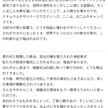
邸宅でありながら、自然の息吹をそこかしこに感じる空間は、そこ
にお二人の夢を描いていただくことで、より輝きを増すのです。
ナチュラルデザイナーズウエディング。ここは、お二人のキャンパ
スです。
お好みの色と鉛筆で、どうぞ自由に憧れをデザインしてください。
それがカタチになったとき、世界でたったひとつの幸せの実が、こ
の約束の丘で結ばれるのです。
愛の村と提携した教会、巫女の舞を取り入れた神前挙式
私たちが政党の儀式にこだわるのには、理由があります。
ほんの少し前まで、結婚式は伝統に則って執り行われ、とても尊ば
れてきました。
その後、時代の変化に呼応して挙式の様式もさまざまになり、多く
の事柄が簡略化されつつあります。
そんな今だからこそ、結婚式の意味をもう一度考えてみたいと思っ
たのです。
失われそうなものを手にとって、丁寧に磨きあげ、そこにお二人の
夢やワクワクをのせる。仕上げに今を輝かせるエッセンスをそっと