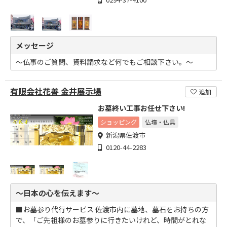
メッセージ
～仏事のご質問、資料請求など何でもご相談下さい。～
有限会社花善 金井展示場
追加
お墓終い工事お任せ下さい!
ショッピング
仏壇・仏具
新潟県佐渡市
0120-44-2283
～日本の心を伝えます～
■お墓参り代行サービス 佐渡市内に墓地、墓石をお持ちの方
で、「ご先祖様のお墓参りに行きたいけれど、時間がとれな