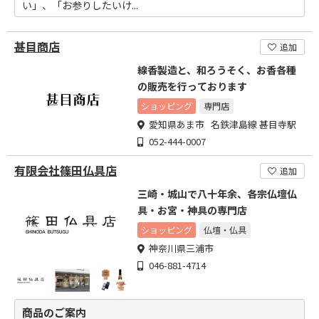
い」、「お参りしたいけ...
甚目商店
追加
線香製造と、和ろうそく、お香各種
の販売を行っております
ショッピング
専門店
愛知県あま市 名鉄津島線 甚目寺駅
052-444-0007
有限会社篠田仏具店
追加
三崎・城山で八十年余、各宗仏壇仏
具・お宮・神具の専門店
ショッピング
仏壇・仏具
神奈川県三浦市
046-881-4714
商品のご案内