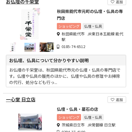
お仏壇の千栄堂
追加
秋田県能代市元町の仏壇・仏具の専
門店
ショッピング
仏壇・仏具
秋田県能代市 JR東日本五能線 能代
駅
0185-74-6512
お仏壇、仏具について分かりやすい説明
お仏壇の千栄堂は、秋田県能代市元の仏壇・仏具の専門店で
す。仏壇や仏具の販売のほかに、仏壇や仏具の修理やお掃除
の代行、処分なども行っ...
一心堂 日立店
追加
仏壇・仏具・墓石の店
ショッピング
仏壇・仏具
茨城県日立市 JR常磐線 日立駅
0294-37-4100