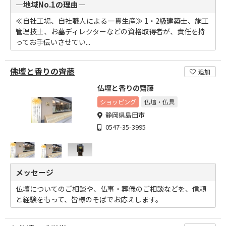
―地域No.1の理由―
≪自社工場、自社職人による一貫生産≫ 1・2級建築士、施工
管理技士、お墓ディレクターなどの資格取得者が、責任を持
ってお手伝いさせてい...
佛壇と香りの齊藤
追加
仏壇と香りの齋藤
ショッピング
仏壇・仏具
静岡県島田市
0547-35-3995
メッセージ
仏壇についてのご相談や、仏事・葬儀のご相談などを、信頼
と経験をもって、皆様のそばでお応えします。