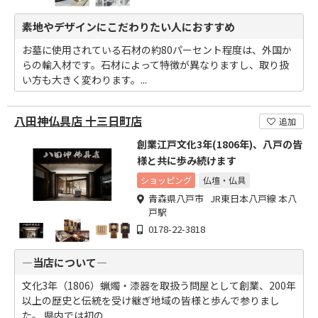
素地やデザインにこだわりたい人におすすめ
お墓に使用されている石材の約80パーセント程度は、外国か
らの輸入材です。石材によって特徴が異なりますし、取り扱
い方も大きく変わります。...
八田神仏具店 十三日町店
追加
創業江戸文化3年(1806年)、八戸の皆
様と共に歩み続けます
ショッピング
仏壇・仏具
青森県八戸市 JR東日本八戸線 本八
戸駅
0178-22-3818
―当店について―
文化3年（1806）蝋燭・漆器を取扱う問屋として創業、200年
以上の歴史と伝統を受け継ぎ地域の皆様と歩んで参りまし
た。 県内では初の...