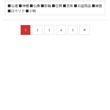
■仏壇 ■神棚 ■仏像 ■掛軸 ■位牌 ■念珠 ■お盆用品 ■線香
■ロウソク ■小物
1
2
3
4
5