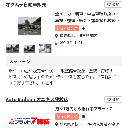
オクムラ自動車販売
追加
全メーカー新車・中古車取り扱い・
車検・整備・鈑金・塗装などお気軽
に
ショッピング
車
福岡県北九州市門司区
093-341-1431
メッセージ
新車・中古車販売★車検・一般整備★鈑金・塗装 常時サー
ビスマンが居ますのでメンテナンスも安心です。お気軽にお
立ち寄り下さい。 中古車...
Auto Raduno オニキス藤枝店
追加
月々1万円から乗れるフラット7
ショッピング
車
静岡県藤枝市 JR東海東海道本線 藤