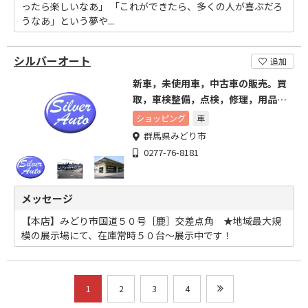
ったら楽しいなあ」 「これができたら、多くの人が喜ぶだろ
うなあ」という夢や...
シルバーオート
追加
新車，未使用車，中古車の販売。買
取，車検整備，点検，修理，用品販
売。自動車保険取扱。
ショッピング
車
群馬県みどり市
0277-76-8181
メッセージ
【本店】みどり市国道５０号［鹿］交差点角 ★地域最大規
模の展示場にて、在庫常時５０台～展示中です！
1
2
3
4