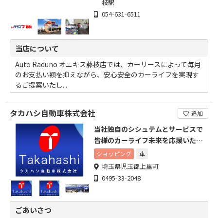
枝駅
054-631-6511
当店について
Auto Raduno オニキス藤枝店では、カーリースによって毎月
のお支払い額を抑えながら、安心安全のカーライフを実現す
るご提案いたし...
タカハシ自動車株式会社
追加
当社独自のシシュテムとサービスで
皆様のカーライフ未来を応援いたし
ます。
ショッピング
車
埼玉県児玉郡上里町
0495-33-2048
ごあいさつ