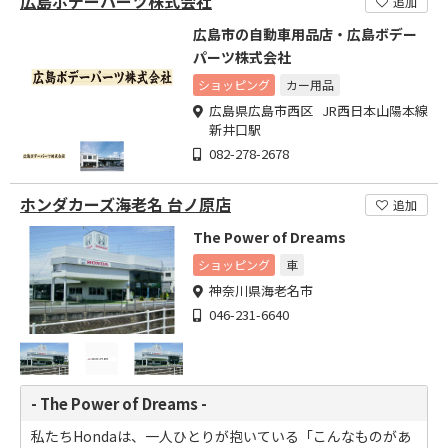
広島ボデーパーツ株式会社
追加
広島市の自動車用品店・広島ボデー
パーツ株式会社
ショッピング
カー用品
広島県広島市西区 JR西日本山陽本線
新井口駅
082-278-2678
ホンダカーズ海老名 台ノ原店
追加
The Power of Dreams
ショッピング
車
神奈川県海老名市
046-231-6640
- The Power of Dreams -
私たちHondaは、一人ひとりが抱いている「こんなものがあ