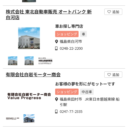
株式会社 東北自動車販売 オートバンク 新
追加
白河店
車お探し専門店
ショッピング
車
福島県白河市
0248-22-2200
有限会社白岩モーター商会
追加
お客様の夢を形にがモットーです
ショッピング
中古車
福島県田村市 JR東日本磐越東線 船
引駅
0247-77-2335