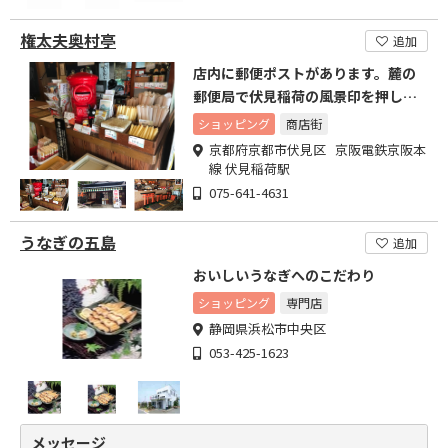
権太夫奥村亭
追加
店内に郵便ポストがあります。麓の
郵便局で伏見稲荷の風景印を押して
貰える特別な郵便ポストです
ショッピング
商店街
京都府京都市伏見区 京阪電鉄京阪本
線 伏見稲荷駅
075-641-4631
うなぎの五島
追加
おいしいうなぎへのこだわり
ショッピング
専門店
静岡県浜松市中央区
053-425-1623
メッセージ