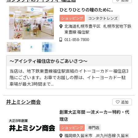
ひとりひとりの瞳のために。
ショッピング
コンタクトレンズ
北海道札幌市豊平区 札幌市営地下鉄
東豊線 福住駅
011-858-7800
～アイシティ福住店からごあいさつ～
当店は、地下鉄東豊線福住駅直結のイトーヨーカドー福住店3
階にございます。お車でお越しの際は、イトーヨーカドー駐
車場が最大3時間まで...
井上ミシン商会
追加
創業大正年間 一流メーカー特約・代
理店
ショッピング
専門店
福岡県久留米市 JR九州各線 久留米