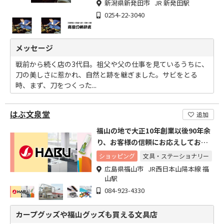
新潟県新発田市 JR 新発田駅
0254-22-3040
メッセージ
戦前から続く店の3代目。祖父や父の仕事を見ているうちに、
刀の美しさに惹かれ、自然と跡を継ぎました。サビをとる
時、まず、刀をつくった...
はぶ文泉堂
追加
福山の地で大正10年創業以後90年余
り、お客様の信頼にお応えしており
ます
ショッピング
文具・ステーショナリー
広島県福山市 JR西日本山陽本線 福
山駅
084-923-4330
カープグッズや福山グッズも買える文具店