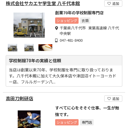
株式会社サカエヤ学生堂 八千代本館
追加
創業70年の学校制服専門店
ショッピング
衣類
千葉県八千代市 東葉高速線 八千代
中央駅
047-481-8400
学校制服70年の実績と信頼
当店は創業以来70年、学校制服を専門に取り扱っておりま
す。八千代本館に加えて大久保本店や津田沼イトーヨーカド
ー店、フルルガーデン八...
高田刀剣研店
追加
すべてに心をそそぐ仕事、一生が勉
強です。
ショッピング
専門店