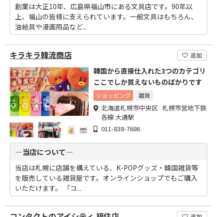
創業は大正10年、広島県福山市にある文具店です。90年以
上、福山の皆様に支えられています。一般文具はもちろん、
油絵具や漫画用品など...
キラキラ韓流商店
追加
韓国から直接仕入れた3つのカテゴリ
ここでしか買えないものばかりです
ショッピング
雑貨
北海道札幌市中央区 札幌市営地下鉄
各線 大通駅
011-838-7686
―当店について―
当店は札幌に店舗を構えている、K-POPグッズ・韓国雑貨等
を販売している雑貨屋です。オンラインショップでもご購入
いただけます。 「コ...
コンタクトのアイシティ 福住店
追加