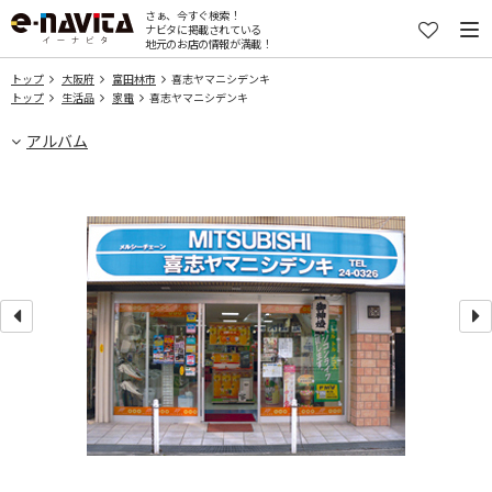
さぁ、今すぐ検索！
ナビタに掲載されている
地元のお店の情報が満載！
トップ
大阪府
富田林市
喜志ヤマニシデンキ
トップ
生活品
家電
喜志ヤマニシデンキ
アルバム