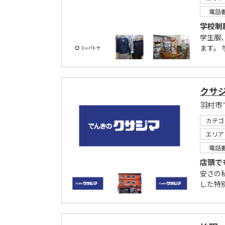
電話
学校制
学生服
ます。
クサ
羽村市
カテゴ
エリア
電話
店頭で
安さの
した特