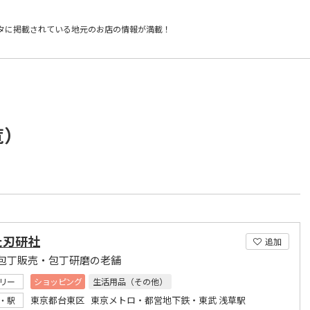
タに掲載されている
地元のお店の情報が満載！
覧）
た刃研社
追加
包丁販売・包丁研磨の老舗
リー
ショッピング
生活用品（その他）
東京都台東区 東京メトロ・都営地下鉄・東武 浅草駅
・駅