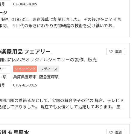
03-3841-4205
番号
ージ
刃研社は1923年、東京浅草に創業しました。 その後現在に至るま
年間、 ４世代の永きにわたり刃物研磨の技術を受け継いでお...
の楽屋用品 フェアリー
追加
劇団に因んだオリジナルジュエリーの製作、販売
リー
ショッピング
レディース
兵庫県宝塚市 阪急宝塚駅
・駅
0797-81-3915
番号
劇団月組の葦笛るかとして、宝塚の舞台やその他の 舞台、テレビド
躍しておりました。 現在でも女優として活躍しております。 宝...
貨 有馬風水
追加