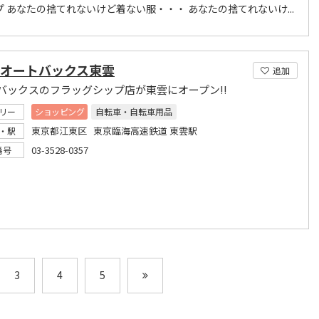
プ あなたの捨てれないけど着ない服・・・ あなたの捨てれないけ...
IT オートバックス東雲
追加
バックスのフラッグシップ店が東雲にオープン!!
リー
ショッピング
自転車・自転車用品
東京都江東区 東京臨海高速鉄道 東雲駅
・駅
03-3528-0357
番号
3
4
5