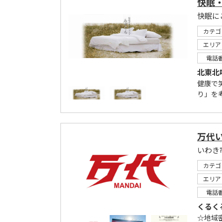
快眠
カテゴ
エリア
電話
北東北
健康で
り」を
万代
いわき
カテゴ
エリア
電話
くるく
☆地域