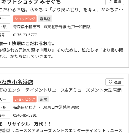
・ギフトショップ みぞぐち
追加
快眠にこだわるお店。私たちは「より良い眠り」を考え、かたちにしていきます。
リー
ショッピング
寝具店
青森県十和田市 JR東北新幹線 七戸十和田駅
・駅
0176-23-5777
番号
唯一！快眠にこだわるお店。
笑顔ふれる元気の源は『眠り』 そのために、私たちは「より良い眠
考え、かたちにしていきます。
いわき小名浜店
追加
市のエンターテイメントリユース&アミューズメント大型店舗
リー
ショッピング
家電
福島県いわき市 JR東日本常磐線 泉駅
・駅
0246-85-5391
番号
る リサイクル 万代！！
密着型 リユース×アミューズメントのエンターテイメントリユース