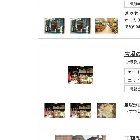
電話
メッセ
かまた
で約90
宝塚
宝塚歌
カテゴ
エリア
電話
宝塚歌
ラマで活
工藝雑