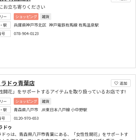
にお立ち寄りください
リー
ショッピング
雑貨
兵庫県神戸市北区 神戸電鉄有馬線 有馬温泉駅
・駅
078-904-0123
番号
ィラドゥ青葉店
追加
性開花」をサポートするアイテムを取り扱っているお店です!
リー
ショッピング
雑貨
青森県八戸市 JR東日本八戸線 小中野駅
・駅
0120-970-653
番号
ラドゥ
ラドゥは、青森県八戸市青葉にある、「女性性開花」をサポートす