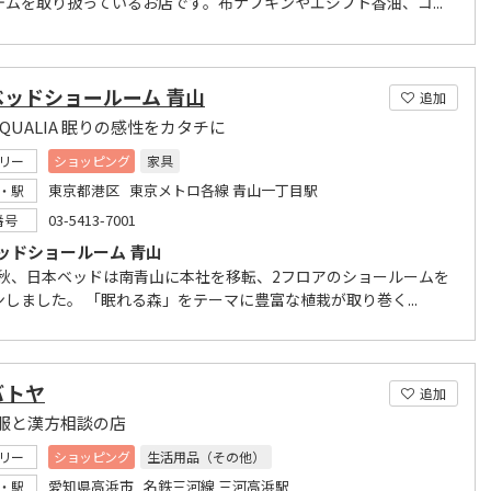
テムを取り扱っているお店です。布ナプキンやエジプト香油、コ...
ベッドショールーム 青山
追加
P QUALIA 眠りの感性をカタチに
リー
ショッピング
家具
東京都港区 東京メトロ各線 青山一丁目駅
・駅
03-5413-7001
番号
ッドショールーム 青山
9年秋、日本ベッドは南青山に本社を移転、2フロアのショールームを
ンしました。 「眠れる森」をテーマに豊富な植栽が取り巻く...
バトヤ
追加
服と漢方相談の店
リー
ショッピング
生活用品（その他）
愛知県高浜市 名鉄三河線 三河高浜駅
・駅