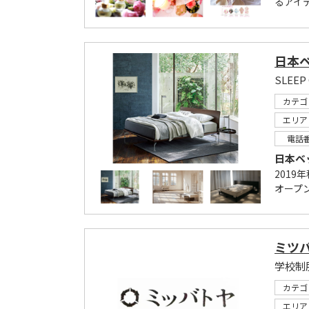
るアイ
日本
SLEE
カテゴ
エリア
電話
日本ベ
201
オープ
ミツ
学校制
カテゴ
エリア