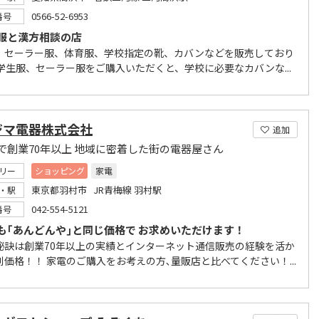
0566-52-6953
番号
服と漢方相談の店
、セーラー服、体育服、学校指定の靴、カバンなどを販売しており
 学生服、セーラー服をご購入いただくと、学校に必要なカバンな...
ジマ電器株式会社
追加
で創業70年以上 地域に密着した街の電器屋さん
リー
ショッピング
家電
東京都羽村市 JR青梅線 羽村駅
・駅
042-554-5121
番号
も｢あんどんや｣と同じ価格で お求めいただけます！
秘訣は創業70年以上の実績とインターネット通信販売の経験を活か
別価格！！ 家電のご購入をお考えの方､量販店と比べてください！...