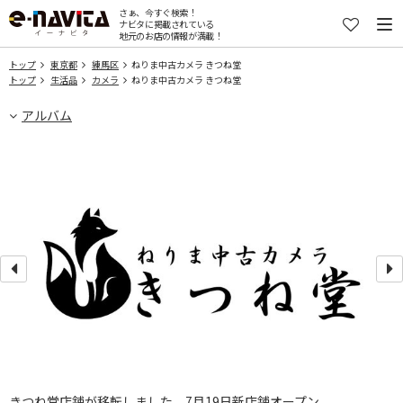
さぁ、今すぐ検索！
ナビタに掲載されている
地元のお店の情報が満載！
トップ
東京都
練馬区
ねりま中古カメラ きつね堂
トップ
生活品
カメラ
ねりま中古カメラ きつね堂
アルバム
きつね堂店舗が移転しました。7月19日新店舗オープン。