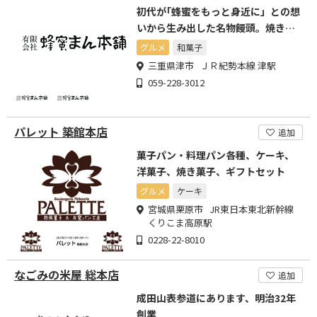
初代が｢蜂蜜をもっと身近に」との想
いから生み出した名物饅頭。焼き立
てをどうぞ。
グルメ
和菓子
三重県津市 ＪＲ紀勢本線 津駅
059-228-3012
パレット 築館本店
追加
菓子パン・料理パン各種、ケーキ、
洋菓子、焼き菓子、ギフトセット
グルメ
ケーキ
宮城県栗原市 JR東日本東北新幹線
くりこま高原駅
0228-22-8010
なごみの米屋 総本店
追加
成田山表参道にあります、明治32年
創業