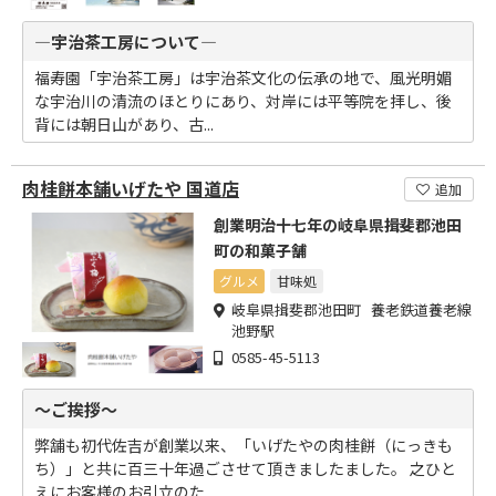
―宇治茶工房について―
福寿園「宇治茶工房」は宇治茶文化の伝承の地で、風光明媚
な宇治川の清流のほとりにあり、対岸には平等院を拝し、後
背には朝日山があり、古...
肉桂餅本舗いげたや 国道店
追加
創業明治十七年の岐阜県揖斐郡池田
町の和菓子舗
グルメ
甘味処
岐阜県揖斐郡池田町 養老鉄道養老線
池野駅
0585-45-5113
～ご挨拶～
弊舗も初代佐吉が創業以来、「いげたやの肉桂餅（にっきも
ち）」と共に百三十年過ごさせて頂きましたました。 之ひと
えにお客様のお引立のた...