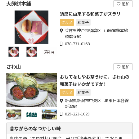
大師餅本舗
追加
須磨に由来する和菓子がズラリ
グルメ
和菓子
兵庫県神戸市須磨区 山陽電鉄本線
須磨寺駅
078-731-0168
さわ山
追加
おもてなしやお茶うけに、さわ山の
和菓子はいかがですか?
グルメ
和菓子
新潟県新潟市中央区 JR東日本各線
新潟駅
025-223-1023
昔ながらのなつかしい味
当店の商品の原材料は国産、米は新潟米を使用しておりま