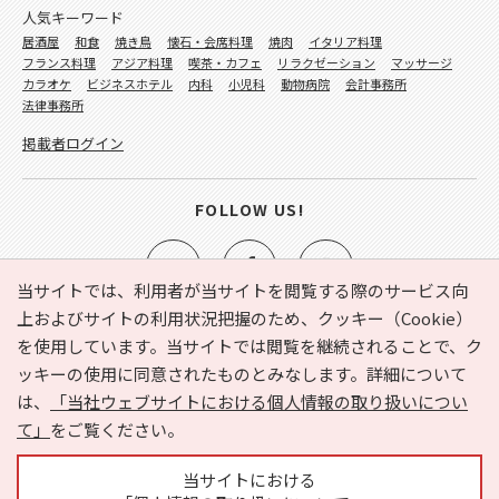
人気キーワード
居酒屋
和食
焼き鳥
懐石・会席料理
焼肉
イタリア料理
フランス料理
アジア料理
喫茶・カフェ
リラクゼーション
マッサージ
カラオケ
ビジネスホテル
内科
小児科
動物病院
会計事務所
法律事務所
掲載者ログイン
FOLLOW US!
当サイトでは、利用者が当サイトを閲覧する際のサービス向
上およびサイトの利用状況把握のため、クッキー（Cookie）
を使用しています。当サイトでは閲覧を継続されることで、ク
e-NAVITA（イーナビタ）とは？
お気に入り
ヘルプ
ッキーの使用に同意されたものとみなします。詳細について
利用規約
個人情報の取り扱いについて
運営会社
は、
「当社ウェブサイトにおける個人情報の取り扱いについ
サイトマップ
広告掲載に関するお問い合わせ
て」
をご覧ください。
サイトの内容に関するお問い合わせ
当サイトにおける