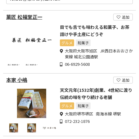
菓匠 松福堂正一
追加
目でも舌でも味わえる和菓子、お茶
請けや手土産にどうぞ
グルメ
和菓子
大阪府大阪市旭区 JR西日本おおさか
東線 城北公園通駅
06-6929-5608
本家 小嶋
追加
天文元年(1532年)創業、4世紀に渡り
伝統の味を守り続ける老舗
グルメ
和菓子
大阪府堺市堺区 南海本線 堺駅
072-232-1876