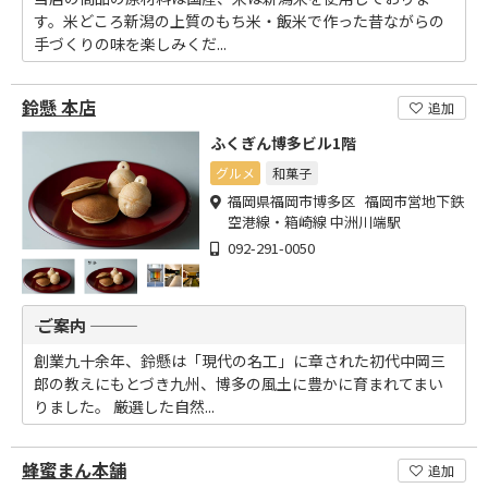
す。米どころ新潟の上質のもち米・飯米で作った昔ながらの
手づくりの味を楽しみくだ...
鈴懸 本店
追加
ふくぎん博多ビル1階
グルメ
和菓子
福岡県福岡市博多区 福岡市営地下鉄
空港線・箱崎線 中洲川端駅
092-291-0050
――― ご案内 ―――
創業九十余年、鈴懸は「現代の名工」に章された初代中岡三
郎の教えにもとづき九州、博多の風土に豊かに育まれてまい
りました。 厳選した自然...
蜂蜜まん本舗
追加