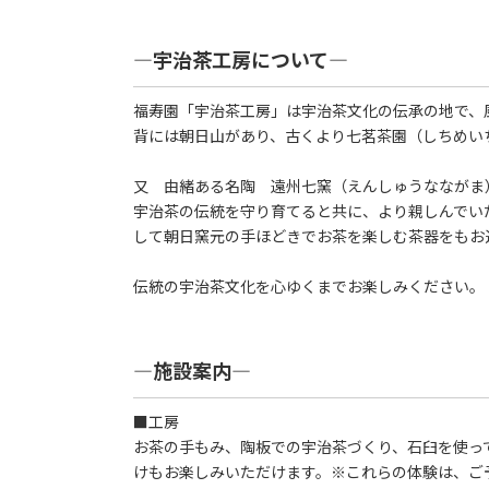
―宇治茶工房について―
福寿園「宇治茶工房」は宇治茶文化の伝承の地で、
背には朝日山があり、古くより七茗茶園（しちめい
又 由緒ある名陶 遠州七窯（えんしゅうなながま
宇治茶の伝統を守り育てると共に、より親しんでい
して朝日窯元の手ほどきでお茶を楽しむ茶器をもお
伝統の宇治茶文化を心ゆくまでお楽しみください。
―施設案内―
■工房
お茶の手もみ、陶板での宇治茶づくり、石臼を使っ
けもお楽しみいただけます。※これらの体験は、ご