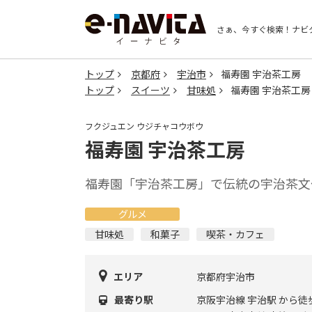
さぁ、今すぐ検索！
ナビ
トップ
京都府
宇治市
福寿園 宇治茶工房
トップ
スイーツ
甘味処
福寿園 宇治茶工房
フクジュエン ウジチャコウボウ
福寿園 宇治茶工房
福寿園「宇治茶工房」で伝統の宇治茶文
グルメ
甘味処
和菓子
喫茶・カフェ
エリア
京都府宇治市
最寄り駅
京阪宇治線 宇治駅 から徒