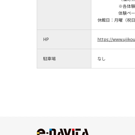
※各体
体験ペ
休館日：
月曜（祝
HP
https://www.ujiko
駐車場
なし