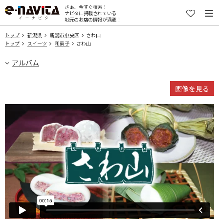
さぁ、今すぐ検索！
ナビタに掲載されている
地元のお店の情報が満載！
トップ
新潟県
新潟市中央区
さわ山
トップ
スイーツ
和菓子
さわ山
アルバム
画像を見る