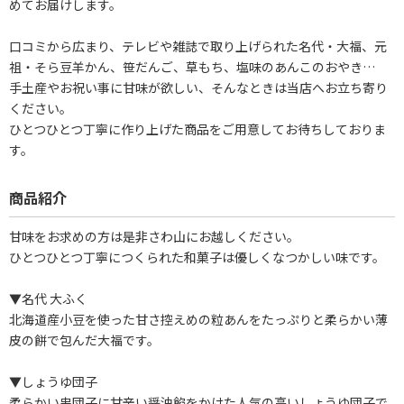
めてお届けします。
口コミから広まり、テレビや雑誌で取り上げられた名代・大福、元
祖・そら豆羊かん、笹だんご、草もち、塩味のあんこのおやき…
手土産やお祝い事に甘味が欲しい、そんなときは当店へお立ち寄り
ください。
ひとつひとつ丁寧に作り上げた商品をご用意してお待ちしておりま
す。
商品紹介
甘味をお求めの方は是非さわ山にお越しください。
ひとつひとつ丁寧につくられた和菓子は優しくなつかしい味です。
▼名代 大ふく
北海道産小豆を使った甘さ控えめの粒あんをたっぷりと柔らかい薄
皮の餅で包んだ大福です。
▼しょうゆ団子
柔らかい串団子に甘辛い醤油餡をかけた人気の高いしょうゆ団子で