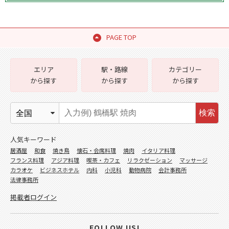
PAGE TOP
エリア
駅・路線
カテゴリー
から探す
から探す
から探す
検索
人気キーワード
居酒屋
和食
焼き鳥
懐石・会席料理
焼肉
イタリア料理
フランス料理
アジア料理
喫茶・カフェ
リラクゼーション
マッサージ
カラオケ
ビジネスホテル
内科
小児科
動物病院
会計事務所
法律事務所
掲載者ログイン
FOLLOW US!