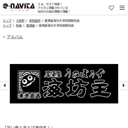
さぁ、今すぐ検索！
ナビタに掲載されている
地元のお店の情報が満載！
トップ
大阪府
岸和田市
居酒屋海坊主 岸和田駅前店
トップ
和食
居酒屋
居酒屋海坊主 岸和田駅前店
アルバム
「旨い魚と言えば海坊主！」