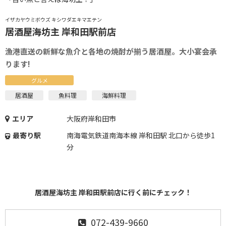
イザカヤウミボウズ キシワダエキマエテン
居酒屋海坊主 岸和田駅前店
漁港直送の新鮮な魚介と各地の焼酎が揃う居酒屋。大小宴会承
ります!
グルメ
居酒屋
魚料理
海鮮料理
エリア
大阪府岸和田市
最寄り駅
南海電気鉄道南海本線 岸和田駅 北口から徒歩1
分
居酒屋海坊主 岸和田駅前店に行く前にチェック！
072-439-9660