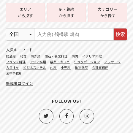
エリア
駅・路線
カテゴリー
から探す
から探す
から探す
検索
人気キーワード
居酒屋
和食
焼き鳥
懐石・会席料理
焼肉
イタリア料理
フランス料理
アジア料理
喫茶・カフェ
リラクゼーション
マッサージ
カラオケ
ビジネスホテル
内科
小児科
動物病院
会計事務所
法律事務所
掲載者ログイン
FOLLOW US!