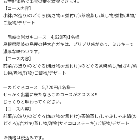
お手軽価格で出雲の幸を満喫できます。
【コース内容】
小鉢/お造り/のどぐろ(焼き物or煮付け)/茶碗蒸し/蒸し物/煮物/洋物/
ご飯物/デザート
―隠岐の岩ガキコース 4,620円/1名様―
島根県隠岐の島産の特大岩ガキは、プリプリ感があり、ミルキーで
濃厚な味わいです。
【コース内容】
前菜/お造り/のどぐろ(焼き物or煮付け)/のどぐろ茶碗蒸し/岩ガキ/蒸
し物/煮物/洋物/ご飯物/デザート
―のどぐろコース 5,720円/1名様―
せっかく出雲に来たならこのコースがオススメ!!
じっくりと味わってください。
【コース内容】
前菜/お造り/のどぐろ(焼き物or煮付け)/茶碗蒸し/しゃぶしゃぶ鍋(の
どぐろ)/岩ガキ/蒸し物/洋物(サイコロステーキ)/ご飯物/デザート
※価格は税込みです。