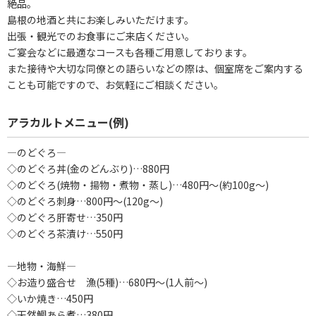
絶品。
島根の地酒と共にお楽しみいただけます。
出張・観光でのお食事にご来店ください。
ご宴会などに最適なコースも各種ご用意しております。
また接待や大切な同僚との語らいなどの際は、個室席をご案内する
ことも可能ですので、お気軽にご相談ください。
アラカルトメニュー(例)
―のどぐろ―
◇のどぐろ丼(金のどんぶり)…880円
◇のどぐろ(焼物・揚物・煮物・蒸し)…480円～(約100g～)
◇のどぐろ刺身…800円～(120g～)
◇のどぐろ肝寄せ…350円
◇のどぐろ茶漬け…550円
―地物・海鮮―
◇お造り盛合せ 漁(5種)…680円～(1人前～)
◇いか焼き…450円
◇天然鯛あら煮…380円