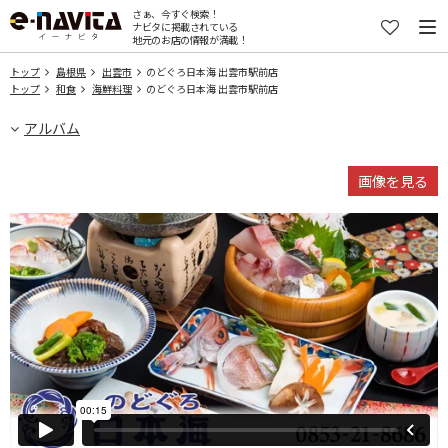
さぁ、今すぐ検索！
ナビタに掲載されている
地元のお店の情報が満載！
トップ
島根県
出雲市
のどぐろ日本海 出雲市駅前店
トップ
和食
海鮮料理
のどぐろ日本海 出雲市駅前店
アルバム
画像を見る