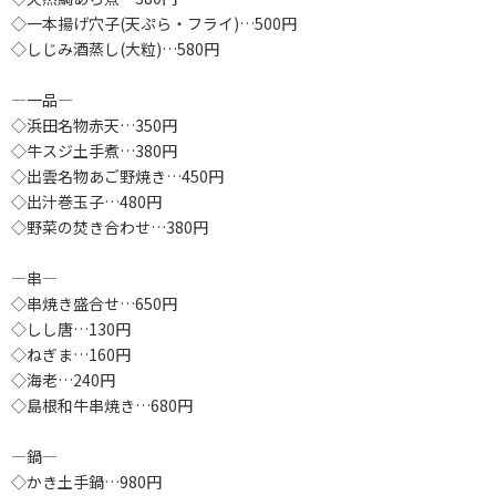
◇一本揚げ穴子(天ぷら・フライ)…500円
◇しじみ酒蒸し(大粒)…580円
―一品―
◇浜田名物赤天…350円
◇牛スジ土手煮…380円
◇出雲名物あご野焼き…450円
◇出汁巻玉子…480円
◇野菜の焚き合わせ…380円
―串―
◇串焼き盛合せ…650円
◇しし唐…130円
◇ねぎま…160円
◇海老…240円
◇島根和牛串焼き…680円
―鍋―
◇かき土手鍋…980円