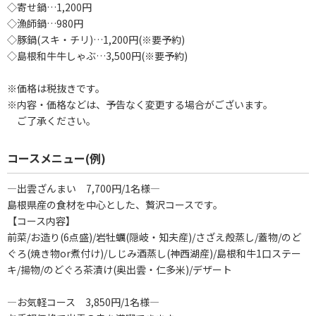
◇寄せ鍋…1,200円
◇漁師鍋…980円
◇豚鍋(スキ・チリ)…1,200円(※要予約)
◇島根和牛牛しゃぶ…3,500円(※要予約)
※価格は税抜きです。
※内容・価格などは、予告なく変更する場合がございます。
ご了承ください。
コースメニュー(例)
―出雲ざんまい 7,700円/1名様―
島根県産の食材を中心とした、贅沢コースです。
【コース内容】
前菜/お造り(6点盛)/岩牡蠣(隠岐・知夫産)/さざえ殻蒸し/蓋物/のど
ぐろ(焼き物or煮付け)/しじみ酒蒸し(神西湖産)/島根和牛1口ステー
キ/揚物/のどぐろ茶漬け(奥出雲・仁多米)/デザート
―お気軽コース 3,850円/1名様―